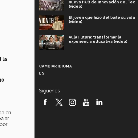
nuevo HUB de Innovación del Tec
(video)
El joven que hizo del baile su vida
(video)
Aula Futura: transformar la
experiencia educativa (video)
Más que un festival cultural: así es
 la
la magia de VIBRART 2026 (video)
CAMBIAR IDIOMA
ES
Javier Guzmán: investigación con
30
impacto social (video)
Síguenos
¡México, en el top del mundial de
robótica FIRST 2026! (video)
ba en
Vida Tec: Pasión, disciplina y
bajar
básquetbol, con Gael Adame
 por
(video)
¿Cómo es el Modelo Educativo