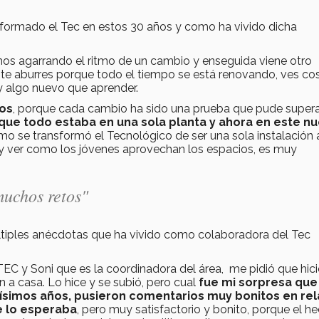
sformado el Tec en estos 30 años y como ha vivido dicha
mos agarrando el ritmo de un cambio y enseguida viene otro
te aburres porque todo el tiempo se está renovando, ves co
y algo nuevo que aprender.
tos
, porque cada cambio ha sido una prueba que pude supera
e todo estaba en una sola planta y ahora en este n
omo se transformó el Tecnológico de ser una sola instalación 
y ver como los jóvenes aprovechan los espacios, es muy
muchos retos"
iples anécdotas que ha vivido como colaboradora del Tec
TEC y Soni que es la coordinadora del área, me pidió que hici
n a casa. Lo hice y se subió, pero cual
fue mi sorpresa que
simos años, pusieron comentarios muy bonitos en rel
e lo esperaba
, pero muy satisfactorio y bonito, porque el h