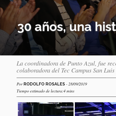
30 años, una hist
La coordinadora de Punto Azul, fue rec
colaboradora del Tec Campus San Luis 
Por
- 28/09/2019
RODOLFO ROSALES
Tiempo estimado de lectura:4 mins