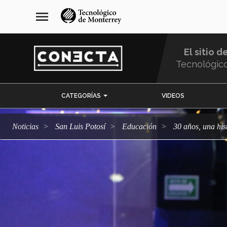
Pasar
navegación
menu
al
principal
contenido
principal
El sitio d
Tecnológic
Menu
CATEGORÍAS
VIDEOS
Comunidad
Noticias
San Luis Potosí
Educación
30 años, una his