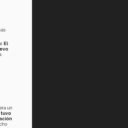
Tec? (video)
Vida Tec: Feminismo e Inteligencia
Artificial, Paola Ricaurte (video)
sas
r.
El
uevo
a
era un
 tuvo
ación
echo