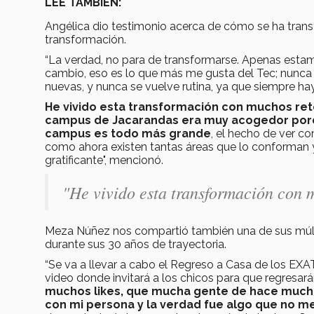
LEE TAMBIÉN:
Angélica dio testimonio acerca de cómo se ha tran
transformación.
“La verdad, no para de transformarse. Apenas esta
cambio, eso es lo que más me gusta del Tec; nunca 
nuevas, y nunca se vuelve rutina, ya que siempre ha
He vivido esta transformación con muchos re
campus de Jacarandas era muy acogedor porqu
campus es todo más grande
, el hecho de ver c
como ahora existen tantas áreas que lo conforman 
gratificante", mencionó.
"He vivido esta transformación con 
Meza Núñez nos compartió también una de sus múlt
durante sus 30 años de trayectoria.
“Se va a llevar a cabo el Regreso a Casa de los EXA
video donde invitará a los chicos para que regresará
muchos likes, que mucha gente de hace muchí
con mi persona y la verdad fue algo que no m