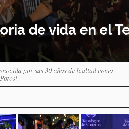
oria de vida en el T
onocida por sus 30 años de lealtad como
Potosí.