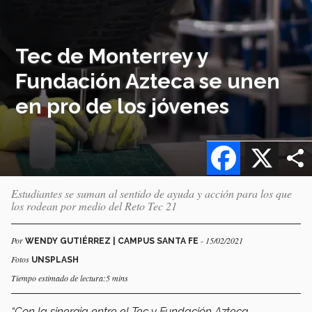
Tec de Monterrey y
Fundación Azteca se unen
en pro de los jóvenes
Facebook
X
Estudiantes se suman al sentido de ayuda y acción para los que
los rodean por medio del Reto Tec 21
Por
- 15/02/2021
WENDY GUTIÉRREZ | CAMPUS SANTA FE
Fotos
UNSPLASH
Tiempo estimado de lectura:5 mins
“Con la sinergia entre el Tec y Fundación Azteca