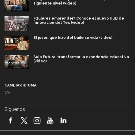
siguiente nivel (video)
¿Quieres emprender? Conoce el nuevo HUB de
Innovación del Tec (video)
El joven que hizo del baile su vida (video)
Aula Futura: transformar la experiencia educativa
(video)
Más que un festival cultural: así es la magia de
VIBRART 2026 (video)
CAMBIAR IDIOMA
ES
Javier Guzmán: investigación con impacto social
(video)
Síguenos
¡México, en el top del mundial de robótica FIRST
2026! (video)
Vida Tec: Pasión, disciplina y básquetbol, con Gael