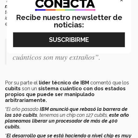
“
Los comportamientos de los sistemas cuánticos son
muy extraños
, toma tiempo entenderlos, para físicos
teóricos es un área muy interesante para probar nuevas
Recibe nuestro newsletter de
ideas y validar ciertas formas de entender ese mundo”,
noticias:
enfatizó.
“Los comportamientos de los sistemas
cuánticos son muy extraños”.
Por su parte el
líder técnico de IBM
comentó que los
cubits
son un
sistema cuántico con dos estados
propios que puede ser manipulado
arbitrariamente.
“El año pasado
IBM anunció que rebasó la barrera de
los 100 cubits
, tenemos un chip con 127 cubits,
este año
planeamos liberar un procesador de más de 400
cubits.
“
El desarrollo que se está haciendo a nivel chip es muy