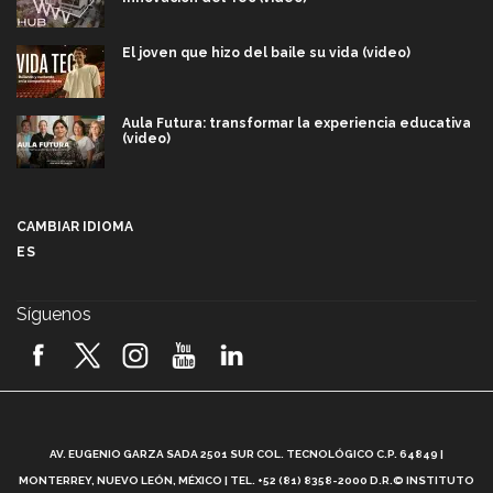
El joven que hizo del baile su vida (video)
Aula Futura: transformar la experiencia educativa
(video)
Más que un festival cultural: así es la magia de
VIBRART 2026 (video)
CAMBIAR IDIOMA
ES
Javier Guzmán: investigación con impacto social
(video)
Síguenos
¡México, en el top del mundial de robótica FIRST
2026! (video)
Vida Tec: Pasión, disciplina y básquetbol, con Gael
Adame (video)
A
AV. EUGENIO GARZA SADA 2501 SUR COL. TECNOLÓGICO C.P. 64849 |
L
¿Cómo es el Modelo Educativo Tec? (video)
MONTERREY, NUEVO LEÓN, MÉXICO | TEL. +52 (81) 8358-2000 D.R.© INSTITUTO