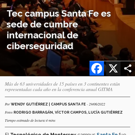
Tec campus Santa Fe es
sede de cumbre
internacional de
ciberseguridad
Facebook
X
Más de 63 universidades de 15 países en 3 continentes están
representadas cada año en la conferencia anual GITMA
Por
- 29/06/2022
WENDY GUTIÉRREZ | CAMPUS SANTA FE
Fotos
RODRIGO BARRAGÁN, VÍCTOR CAMPOS, LUCÍA GUTIÉRREZ
Tiempo estimado de lectura:4 mins
El
Tecnológico de Monterrey
campus
Santa Fe
fue