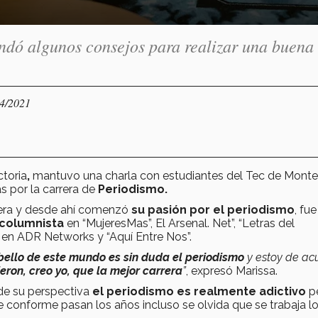
ndó algunos consejos para realizar una buena
04/2021
ctoria
,
mantuvo una charla con estudiantes del Tec de Monter
as por la carrera de
Periodismo
.
tera y desde ahí comenzó
su pasión por el periodismo
, fue
columnista
en “MujeresMas”, El Arsenal. Net”, “Letras del
 en ADR Networks y “Aquí Entre Nos”.
 bello de este mundo es sin duda el periodismo
y estoy de ac
ieron, creo yo, que la mejor carrera
”
, expresó Marissa.
sde su perspectiva
el periodismo es realmente adictivo
p
 conforme pasan los años incluso se olvida que se trabaja lo