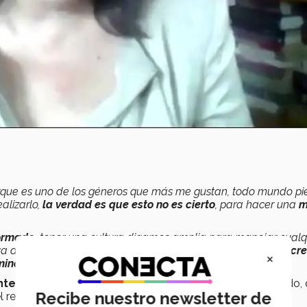
orque es uno de los géneros que más me gustan, todo mundo pi
alizarlo,
la verdad es que esto no es cierto
, para hacer una
m
ormado,
tener una cultura digamos amplia para manejar cualq
a tocar ir a entrevistar a algún
funcionario público, al secre
×
inente político
”,
puntualizó.
nte
para demostrarle al entrevistado que se está preparado,
Recibe nuestro newsletter de
resultado de la entrevista.