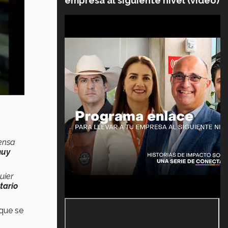
empresa al siguiente nivel (video)
ensa
uy
uier
tario
 que se