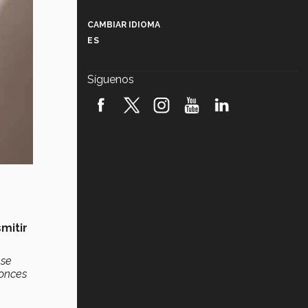
Más que un festival cultural: así es
la magia de VIBRART 2026 (video)
CAMBIAR IDIOMA
ES
Javier Guzmán: investigación con
impacto social (video)
Síguenos
¡México, en el top del mundial de
robótica FIRST 2026! (video)
Vida Tec: Pasión, disciplina y
básquetbol, con Gael Adame
(video)
¿Cómo es el Modelo Educativo
Tec? (video)
Vida Tec: Feminismo e Inteligencia
mitir
Artificial, Paola Ricaurte (video)
 se
onces