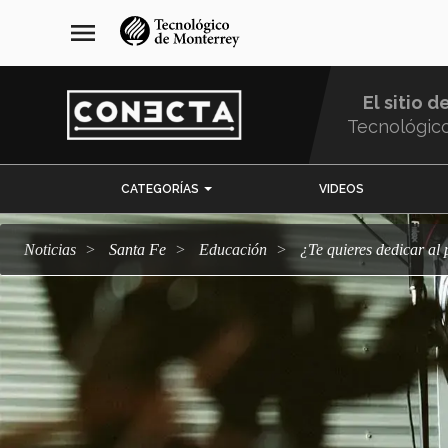
Pasar
navegación
menu
al
principal
contenido
principal
El sitio d
Tecnológic
Menu
CATEGORÍAS
VIDEOS
Comunidad
Noticias
Santa Fe
Educación
¿Te quieres dedicar a