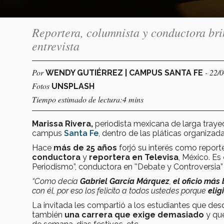
Reportera, columnista y conductora bri
entrevista
Por
- 22/
WENDY GUTIÉRREZ | CAMPUS SANTA FE
Fotos
UNSPLASH
Tiempo estimado de lectura:4 mins
Marissa Rivera,
periodista mexicana de larga traye
campus
Santa Fe
, dentro de las pláticas organizad
Hace
más de 25 años
forjó su interés como repor
conductora
y
reportera en Televisa
, México. Es
Periodismo”, conductora en ''Debate y Controversia”
“Como decía
Gabriel García Márquez
,
el oficio más
con él, por eso los felicito a todos ustedes porque
elig
La invitada les compartió a los estudiantes que de
también
una carrera que exige demasiado
y que