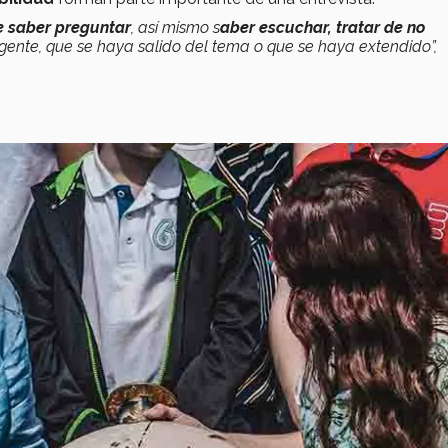
e saber preguntar
, así mismo s
aber escuchar, tratar de no
ente, que se haya salido del tema o que se haya extendido”,