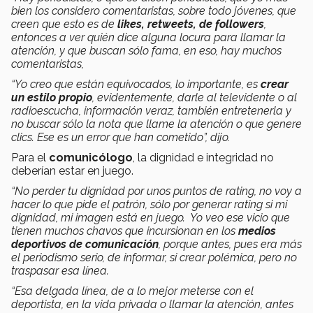
bien los considero comentaristas, sobre todo jóvenes, que
creen que esto es de
likes, retweets, de followers
,
entonces a ver quién dice alguna locura para llamar la
atención, y que buscan sólo fama, en eso, hay muchos
comentaristas,
“Yo creo que están equivocados, lo importante, es
crear
un estilo propio
, evidentemente, darle al televidente o al
radioescucha, información veraz, también entretenerla y
no buscar sólo la nota que llame la atención o que genere
clics. Ese es un error que han cometido”, dijo.
Para el
comunicólogo
, la dignidad e integridad no
deberían estar en juego.
“No perder tu dignidad por unos puntos de rating, no voy a
hacer lo que pide el patrón, sólo por generar rating si mi
dignidad, mi imagen está en juego. Yo veo ese vicio que
tienen muchos chavos que incursionan en los
medios
deportivos de comunicación
, porque antes, pues era más
el periodismo serio, de informar, si crear polémica, pero no
traspasar esa línea.
“Esa delgada línea, de a lo mejor meterse con el
deportista, en la vida privada o llamar la atención, antes