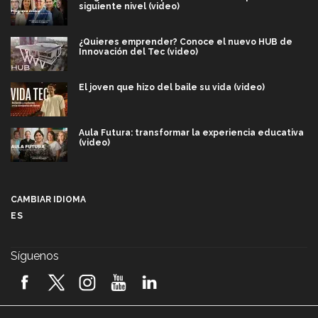
siguiente nivel (video)
¿Quieres emprender? Conoce el nuevo HUB de
Innovación del Tec (video)
El joven que hizo del baile su vida (video)
Aula Futura: transformar la experiencia educativa
(video)
Más que un festival cultural: así es la magia de
VIBRART 2026 (video)
CAMBIAR IDIOMA
ES
Javier Guzmán: investigación con impacto social
(video)
Síguenos
¡México, en el top del mundial de robótica FIRST
2026! (video)
Vida Tec: Pasión, disciplina y básquetbol, con Gael