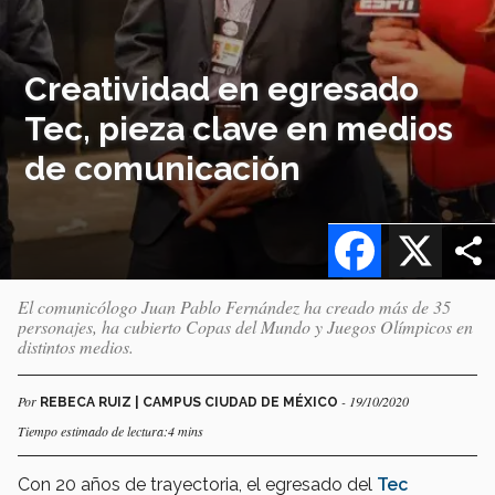
Creatividad en egresado
Tec, pieza clave en medios
de comunicación
Facebook
X
El comunicólogo Juan Pablo Fernández ha creado más de 35
personajes, ha cubierto Copas del Mundo y Juegos Olímpicos en
distintos medios.
Por
- 19/10/2020
REBECA RUIZ | CAMPUS CIUDAD DE MÉXICO
Tiempo estimado de lectura:4 mins
Con 20 años de trayectoria, el egresado del
Tec