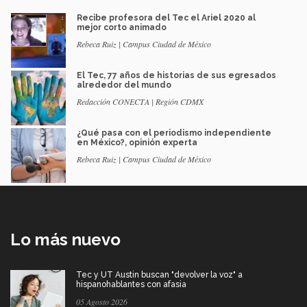
Recibe profesora del Tec el Ariel 2020 al
mejor corto animado
Rebeca Ruiz | Campus Ciudad de México
El Tec, 77 años de historias de sus egresados
alrededor del mundo
Redacción CONECTA | Región CDMX
¿Qué pasa con el periodismo independiente
en México?, opinión experta
Rebeca Ruiz | Campus Ciudad de México
Lo más nuevo
Tec y UT Austin buscan "devolver la voz" a
hispanohablantes con afasia
05 Agosto 2026