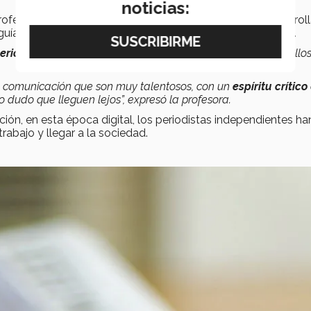
noticias:
rofesora del Tec, reconoce que hay estudiantes que desarrol
 guía para que posteriormente se conviertan en periodistas.
eriodismo
, basta con mostrarles el camino y simplemente ello
de comunicación que son muy talentosos, con un
espíritu crítico
no dudo que lleguen lejos”, expresó la profesora.
ción, en esta época digital, los periodistas independientes ha
rabajo y llegar a la sociedad.