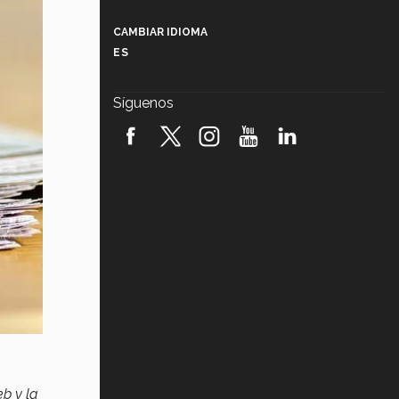
Más que un festival cultural: así es
la magia de VIBRART 2026 (video)
CAMBIAR IDIOMA
ES
Javier Guzmán: investigación con
impacto social (video)
Síguenos
¡México, en el top del mundial de
robótica FIRST 2026! (video)
Vida Tec: Pasión, disciplina y
básquetbol, con Gael Adame
(video)
¿Cómo es el Modelo Educativo
Tec? (video)
Vida Tec: Feminismo e Inteligencia
Artificial, Paola Ricaurte (video)
eb y la