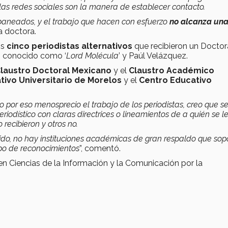
 las redes sociales son la manera de establecer contacto.
baneados, y el trabajo que hacen con esfuerzo
no alcanza un
a doctora.
os
cinco periodistas alternativos
que recibieron un Docto
s conocido como ‘
Lord Molécula
’ y Paúl Velázquez.
laustro Doctoral Mexicano
y el
Claustro Académico
tivo Universitario de Morelos
y el
Centro Educativo
no por eso menosprecio el trabajo de los periodistas, creo que s
iodístico con claras directrices o lineamientos de a quién se l
 recibieron y otros no.
ido, no hay instituciones académicas de gran respaldo que sop
ipo de reconocimientos
”, comentó.
en Ciencias de la Información y la Comunicación por la