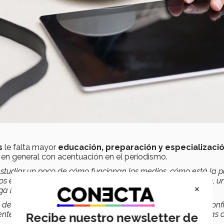
s
le falta mayor
educación, preparación y especializaci
en general con acentuación en el periodismo.
 estudiar un poco de cómo funcionan los medios, cómo está la po
os en el desempeño de los periodistas, tener una
formación
, u
×
ga las expectativas de la sociedad.
d de
informar de otra manera
porque la gente ya no tiene conf
nte a esta insatisfacción informativa, vienen estos periodistas a
Recibe nuestro newsletter de