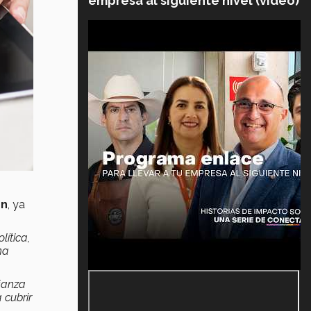
empresa al siguiente nivel (video)
ón
, ya
lítica,
na
ianza
 cubrir