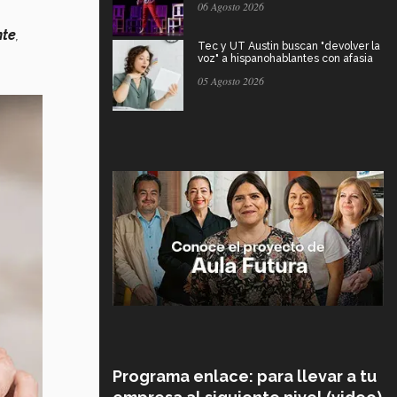
06 Agosto 2026
nte
,
Tec y UT Austin buscan "devolver la
voz" a hispanohablantes con afasia
05 Agosto 2026
Programa enlace: para llevar a tu