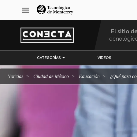
Pasar
navegación
menu
al
principal
contenido
principal
El sitio d
Tecnológic
Menu
CATEGORÍAS
VIDEOS
Comunidad
Noticias
Ciudad de México
Educación
¿Qué pasa 