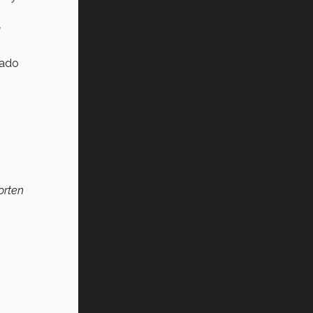
a
rado
e
e
orten