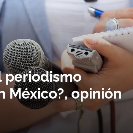
l periodismo
n México?, opinión