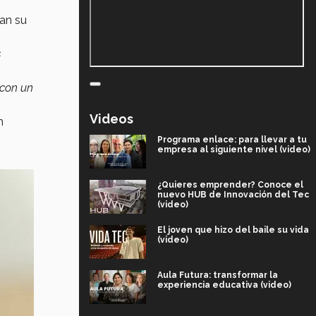
lan su
s
con un
Videos
n
Programa enlace: para llevar a tu
empresa al siguiente nivel (video)
¿Quieres emprender? Conoce el
nuevo HUB de Innovación del Tec
(video)
El joven que hizo del baile su vida
(video)
Aula Futura: transformar la
experiencia educativa (video)