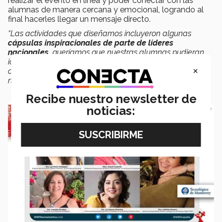
realizar el evento en línea y poder conectar con las
alumnas de manera cercana y emocional, logrando al
final hacerles llegar un mensaje directo.
“Las actividades que diseñamos incluyeron algunas
cápsulas inspiracionales de parte de líderes
nacionales,
queríamos que nuestras alumnas pudieran
identificarse con mujeres que ya han recorrido este
×
camino de convertirse en líderes y de diferentes esferas
negocios deportes y política”
, dijo.
Recibe nuestro newsletter de
noticias: