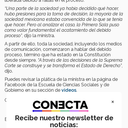
liberada debido a fallas en el proceso.
“Una parte de la sociedad ya había decidido qué hacer,
hubo presiones para la toma de decisión, la mayoría de la
sociedad mexicana estaba convencida de lo que se tenía
que hacer. Pero al analizar el caso, la Primera Sala puso
como valor fundamental el acatamiento del debido
proceso”
, dijo la ministra.
A partir de ello, toda la sociedad, incluyendo los medios
de comunicación, comenzaron a hablar del debido
proceso, término que ha estado en la Constitución
desde siempre.
“A través de las decisiones de la Suprema
Corte se construye y se transforma el Estado de Derecho”
,
dijo.
Puedes revisar la plática de la ministra en la página de
Facebook de la Escuela de Ciencias Sociales y de
Gobierno en su sección de
videos
.
×
Campus:
Santa Fe
Recibe nuestro newsletter de
Escuelas:
Ciencias Sociales y Gobierno
noticias: