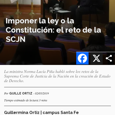
Imponer la ley o la
Constitución: el reto de la
SCJN
Facebook
X
La ministra Norma Lucía Piña habló sobre los retos de la
Suprema Corte de Justicia de la Nación en la creación de Estado
de Derecho.
Por
- 02/05/2019
GUILLE ORTIZ
Tiempo estimado de lectura:3 mins
Guillermina Ortiz | campus Santa Fe