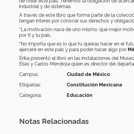
de crear este país. Tenemos la obligación de acerca
industrial y de sistemas.
A través de este libro que forma parte de la colecció
tengan interés por conocer sus derechos y obligacio
“La motivación nace de uno mismo, qué mejor moti
por ti y tu país.
“No importa que es lo que tú quieras hacer en el fut
ejerceré en este país y para poder hacer algo por
Mé
Érika presentó el libro en las instalaciones del Muse
Elías y Carlos Mendiola quien es director del depa
Campus:
Ciudad de México
Etiquetas:
Constitución Mexicana
Categoría:
Educación
Notas Relacionadas