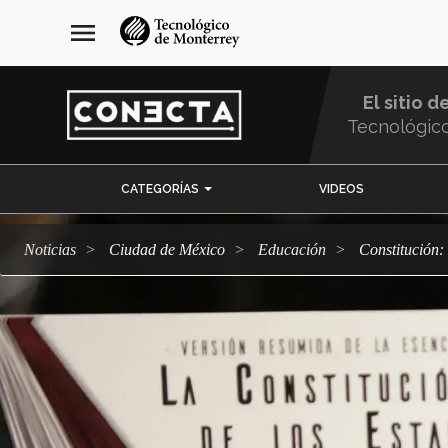
Pasar
navegación
menu
al
principal
contenido
principal
El sitio d
Tecnológic
Menu
CATEGORÍAS
VIDEOS
Comunidad
Noticias
Ciudad de México
Educación
Constitución