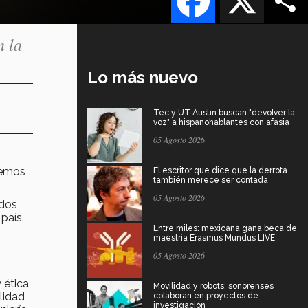
n la
Lo más nuevo
Tec y UT Austin buscan "devolver la
voz" a hispanohablantes con afasia
05 Agosto 2026
nemos
El escritor que dice que la derrota
también merece ser contada
05 Agosto 2026
idos
país.
Entre miles: mexicana gana beca de
maestría Erasmus Mundus LIVE
05 Agosto 2026
 ética
Movilidad y robots: sonorenses
lidad
colaboran en proyectos de
investigación