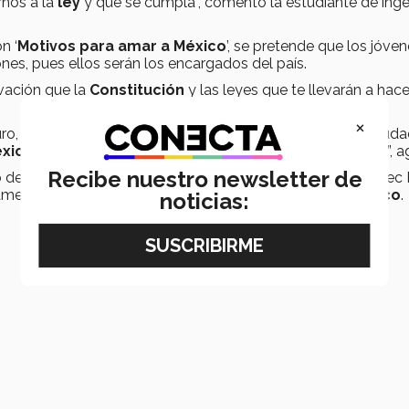
rnos a la
ley
y que se cumpla”, comentó la estudiante de inge
n ‘
Motivos para amar a México
’, se pretende que los jóve
nes, pues ellos serán los encargados del país.
vación que la
Constitución
y las leyes que te llevarán a hace
×
uro, mi carrera es ingeniería, sin embargo, soy mexicana, ciud
xico
y sacarle el mejor provecho, debo conocer las leyes”, a
Recibe nuestro newsletter de
o de las Constituciones, en compañía de la profesora del Tec P
rtamento de mercadotecnia en la
Región Ciudad de México
.
noticias: