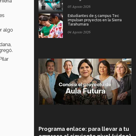
niería
05 Agosto 2026
nes
Estudiantes de 5 campus Tec
impulsan proyectos en la Sierra
Tarahumara
r algo
04 Agosto 2026
adana,
gregó.
ilar
Programa enlace: para llevar a tu