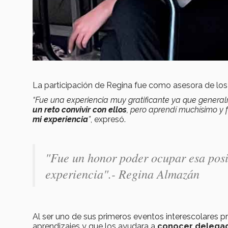
La participación de Regina fue como asesora de los
“Fue una experiencia muy gratificante ya que genera
un reto convivir con ellos
, pero aprendí muchísimo y f
mi experiencia
”
, expresó.
"
Fue un honor poder ocupar esa posi
experiencia".-
Regina Almazán
Al ser uno de sus primeros eventos interescolares p
aprendizajes y que los ayudara a
conocer delegado