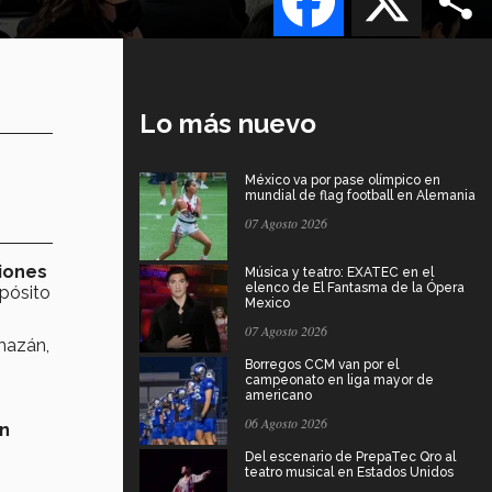
Lo más nuevo
México va por pase olímpico en
mundial de flag football en Alemania
07 Agosto 2026
iones
Música y teatro: EXATEC en el
elenco de El Fantasma de la Ópera
opósito
Mexico
07 Agosto 2026
mazán,
Borregos CCM van por el
campeonato en liga mayor de
americano
06 Agosto 2026
n
Del escenario de PrepaTec Qro al
teatro musical en Estados Unidos