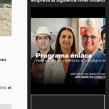
empresa al siguiente nivel (video)
nes
tral,
el