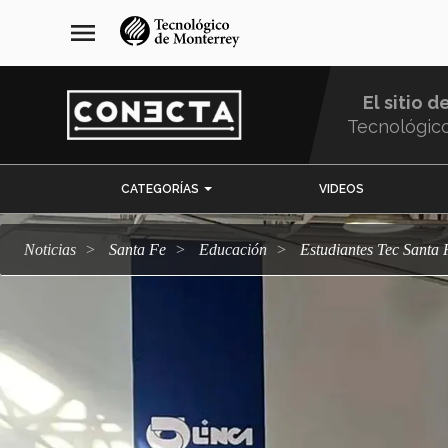
Pasar
navegación
menu
al
principal
contenido
principal
El sitio d
Tecnológic
Menu
CATEGORÍAS
VIDEOS
Comunidad
Noticias
Santa Fe
Educación
Estudiantes Tec Sant