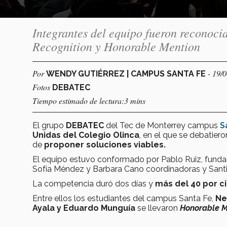
Integrantes del equipo fueron reconoci
Recognition y Honorable Mention
Por
- 19/
WENDY GUTIÉRREZ | CAMPUS SANTA FE
Fotos
DEBATEC
Tiempo estimado de lectura:3 mins
El grupo
DEBATEC
del Tec de Monterrey campus
S
Unidas del Colegio Olinca
, en el que se debatier
de
proponer soluciones viables.
El equipo estuvo conformado por Pablo Ruiz, fundad
Sofía Méndez y Barbara Cano coordinadoras y Santia
La competencia duró dos días y
más del 40 por c
Entre ellos los estudiantes del campus Santa Fe,
Ne
Ayala y Eduardo Munguía
se llevaron
Honorable M