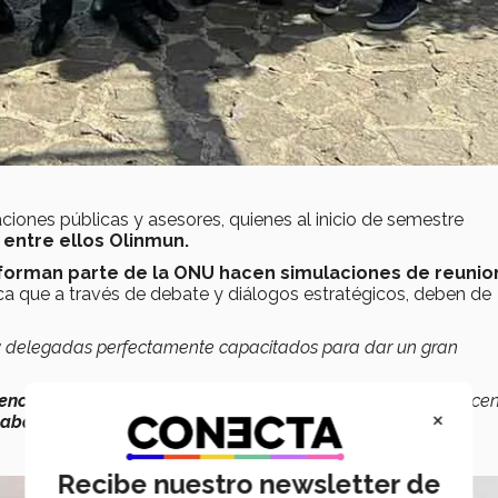
aciones públicas y asesores, quienes al inicio de semestre
 entre ellos Olinmun.
 forman parte de la ONU hacen simulaciones de reunio
ca que a través de debate y diálogos estratégicos, deben de
s y delegadas perfectamente capacitados para dar un gran
encia y aprender de ella
, y aunque no fue nuestro objetivo cen
×
aba en nuestros objetivos
”,
compartió Regina Almazán.
Recibe nuestro newsletter de