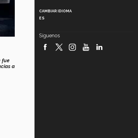
Más que un festival cultural: así es
la magia de VIBRART 2026 (video)
CAMBIAR IDIOMA
ES
Javier Guzmán: investigación con
impacto social (video)
Síguenos
¡México, en el top del mundial de
robótica FIRST 2026! (video)
e
fue
Vida Tec: Pasión, disciplina y
básquetbol, con Gael Adame
acias a
(video)
¿Cómo es el Modelo Educativo
Tec? (video)
Vida Tec: Feminismo e Inteligencia
Artificial, Paola Ricaurte (video)