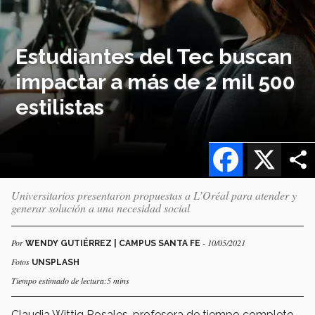
Estudiantes del Tec buscan
impactar a más de 2 mil 500
estilistas
Facebook
X
Universitarios presentaron propuestas a L’Oréal para atender y
generar solución a una necesidad social
Por
- 10/05/2021
WENDY GUTIÉRREZ | CAMPUS SANTA FE
Fotos
UNSPLASH
Tiempo estimado de lectura:5 mins
Claudia Wittig Rosales, profesora de tiempo completo