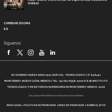
(video)
Más que un festival cultural: así es la magia de
VIBRART 2026 (video)
CAMBIAR IDIOMA
ES
Javier Guzmán: investigación con impacto social
(video)
Síguenos
¡México, en el top del mundial de robótica FIRST
2026! (video)
Vida Tec: Pasión, disciplina y básquetbol, con Gael
Adame (video)
A
AV. EUGENIO GARZA SADA 2501 SUR COL. TECNOLÓGICO C.P. 64849 |
L
¿Cómo es el Modelo Educativo Tec? (video)
MONTERREY, NUEVO LEÓN, MÉXICO | TEL. +52 (81) 8358-2000 D.R.© INSTITUTO
TECNOLÓGICO Y DE ESTUDIOS SUPERIORES DE MONTERREY, MÉXICO. 2018
Vida Tec: Feminismo e Inteligencia Artificial, Paola
*DEC-520912 PROGRAMAS EN MODALIDAD ESCOLARIZADA.
Ricaurte (video)
AVISO LEGAL
POLÍTICAS DE PRIVACIDAD
AVISO DE PRIVACIDAD
SOBRE EL SITIO