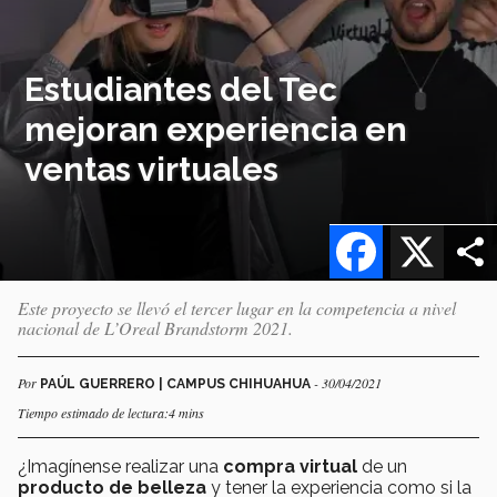
Estudiantes del Tec
mejoran experiencia en
ventas virtuales
Facebook
X
Este proyecto se llevó el tercer lugar en la competencia a nivel
nacional de L’Oreal Brandstorm 2021.
Por
- 30/04/2021
PAÚL GUERRERO | CAMPUS CHIHUAHUA
Tiempo estimado de lectura:4 mins
¿Imagínense realizar una
compra virtual
de un
producto de belleza
y tener la experiencia como si la