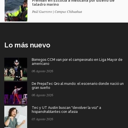
Premian en Escocia a mexicana por diseño de
taladro marino
Paúl Guerrero | Campus Chihuahua
Lo más nuevo
Borregos CCM van por el campeonato en Liga Mayor de
americano
06 Agosto 2026
De PrepaTec Qro al mundo: el escenario donde nació un
gran sueño
06 Agosto 2026
Tec y UT Austin buscan "devolver la voz" a
hispanohablantes con afasia
05 Agosto 2026