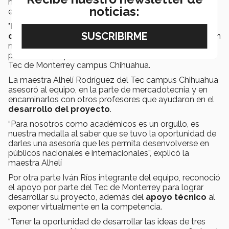
maestros del Tec de Monterrey, así como de la de la
noticias:
empresa de
L’Oreal.
"Estamos muy contentos de colaborar con una
marca
de nivel mundial
que nos tomen en cuenta y escuchen
nuestras ideas, es de gran utilidad para nuestra carrera
profesional", expresó Mariana Hernández estudiante del
Tec de Monterrey campus Chihuahua.
La maestra Alhelí Rodríguez del Tec campus Chihuahua
asesoró al equipo, en la parte de mercadotecnia y en
encaminarlos con otros profesores que ayudaron en el
desarrollo del proyecto
.
“Para nosotros como académicos es un orgullo, es
nuestra medalla al saber que se tuvo la oportunidad de
darles una asesoría que les permita desenvolverse en
públicos nacionales e internacionales”, explicó la
maestra Alhelí
Por otra parte Iván Ríos integrante del equipo, reconoció
el apoyo por parte del Tec de Monterrey para lograr
desarrollar su proyecto, además del
apoyo técnico
al
exponer virtualmente en la competencia.
“Tener la oportunidad de desarrollar las ideas de tres