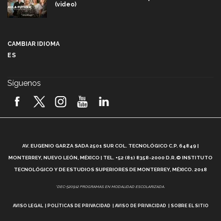
(video)
Más que un festival cultural: así es la magia de
VIBRART 2026 (video)
CAMBIAR IDIOMA
ES
Javier Guzmán: investigación con impacto social
(video)
Síguenos
¡México, en el top del mundial de robótica FIRST
2026! (video)
Vida Tec: Pasión, disciplina y básquetbol, con Gael
Adame (video)
A
AV. EUGENIO GARZA SADA 2501 SUR COL. TECNOLÓGICO C.P. 64849 |
L
¿Cómo es el Modelo Educativo Tec? (video)
MONTERREY, NUEVO LEÓN, MÉXICO | TEL. +52 (81) 8358-2000 D.R.© INSTITUTO
TECNOLÓGICO Y DE ESTUDIOS SUPERIORES DE MONTERREY, MÉXICO. 2018
Vida Tec: Feminismo e Inteligencia Artificial, Paola
*DEC-520912 PROGRAMAS EN MODALIDAD ESCOLARIZADA.
Ricaurte (video)
AVISO LEGAL
POLÍTICAS DE PRIVACIDAD
AVISO DE PRIVACIDAD
SOBRE EL SITIO