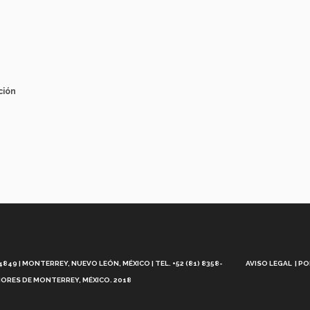
ción
Aviso
Legal
49 | MONTERREY, NUEVO LEÓN, MÉXICO | TEL. +52 (81) 8358-
AVISO LEGAL
PO
ORES DE MONTERREY, MÉXICO. 2018