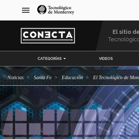
Pasar
navegación
menu
al
principal
contenido
principal
El sitio d
Tecnológic
Menu
CATEGORÍAS
VIDEOS
Comunidad
Noticias
Santa Fe
Educación
El Tecnológico de Mo