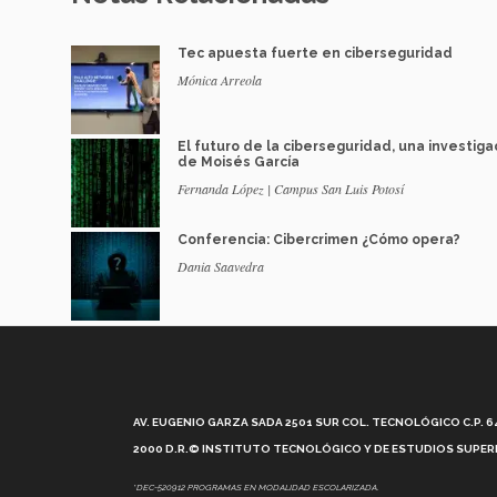
Tec apuesta fuerte en ciberseguridad
Mónica Arreola
El futuro de la ciberseguridad, una investiga
de Moisés García
Fernanda López | Campus San Luis Potosí
Conferencia: Cibercrimen ¿Cómo opera?
Dania Saavedra
AV. EUGENIO GARZA SADA 2501 SUR COL. TECNOLÓGICO C.P. 648
2000 D.R.© INSTITUTO TECNOLÓGICO Y DE ESTUDIOS SUPERI
*DEC-520912 PROGRAMAS EN MODALIDAD ESCOLARIZADA.