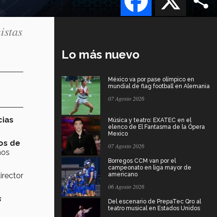
istas
Lo más nuevo
México va por pase olímpico en
mundial de flag football en Alemania
07 Agosto 2026
cias
Música y teatro: EXATEC en el
elenco de El Fantasma de la Ópera
Mexico
os de
07 Agosto 2026
mos
Borregos CCM van por el
campeonato en liga mayor de
irector
americano
06 Agosto 2026
s
Del escenario de PrepaTec Qro al
teatro musical en Estados Unidos