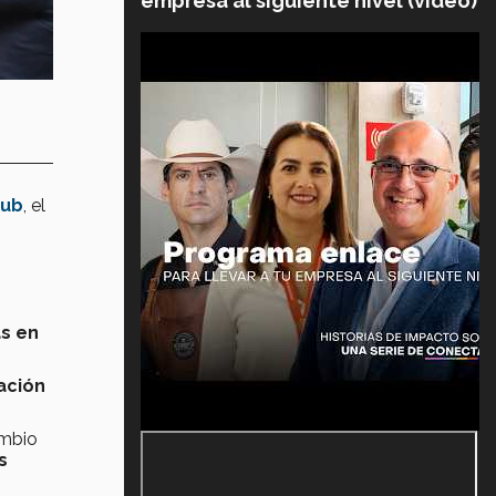
empresa al siguiente nivel (video)
Hub
, el
as en
ación
ambio
s