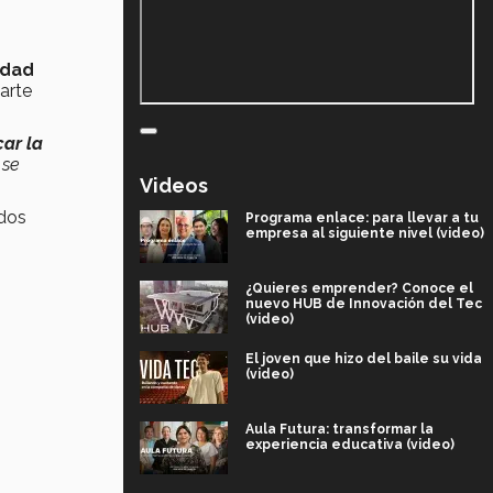
edad
arte
ar la
 se
Videos
ados
Programa enlace: para llevar a tu
empresa al siguiente nivel (video)
¿Quieres emprender? Conoce el
nuevo HUB de Innovación del Tec
(video)
El joven que hizo del baile su vida
(video)
Aula Futura: transformar la
experiencia educativa (video)