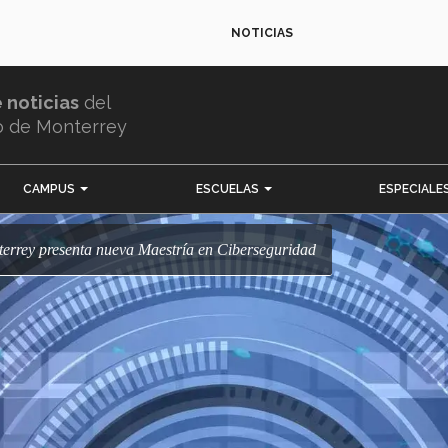
NOTICIAS
e noticias
del
o de Monterrey
CAMPUS
ESCUELAS
ESPECIALE
nterrey presenta nueva Maestría en Ciberseguridad