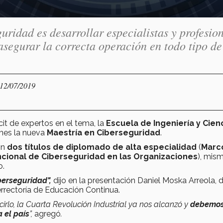
uridad es desarrollar especialistas y profesion
asegurar la correcta operación en todo tipo de
 12/07/2019
it de expertos en el tema, la
Escuela de Ingeniería y Cien
rnes la nueva
Maestría en Ciberseguridad
.
on
dos títulos de diplomado de alta especialidad
(
Marc
ncional de Ciberseguridad en las Organizaciones
), mis
o.
berseguridad",
dijo en la presentación Daniel Moska Arreola, d
errectoría de Educación Continua.
rlo, la Cuarta Revolución Industrial ya nos alcanzó y
debemo
 el país
”,
agregó
.