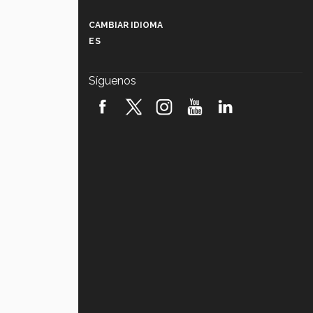
Más que un festival cultural: así es
la magia de VIBRART 2026 (video)
CAMBIAR IDIOMA
ES
Javier Guzmán: investigación con
impacto social (video)
Síguenos
¡México, en el top del mundial de
robótica FIRST 2026! (video)
Vida Tec: Pasión, disciplina y
básquetbol, con Gael Adame
(video)
¿Cómo es el Modelo Educativo
Tec? (video)
Vida Tec: Feminismo e Inteligencia
Artificial, Paola Ricaurte (video)