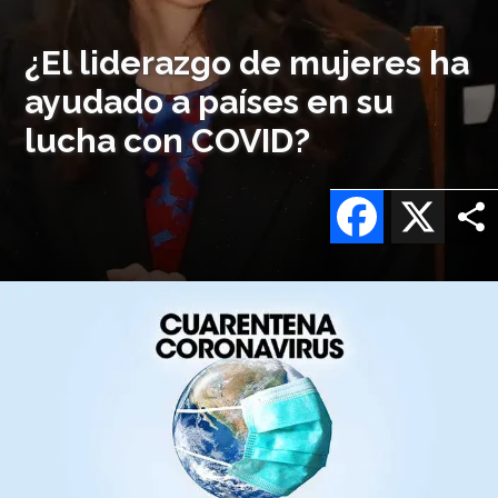
¿El liderazgo de mujeres ha
ayudado a países en su
lucha con COVID?
Facebook
X
Imagen
o
logo