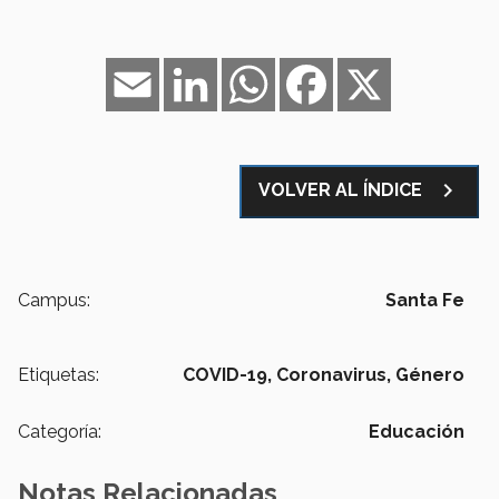
Email
LinkedIn
WhatsApp
Facebook
X
navigate_next
VOLVER AL ÍNDICE
Campus:
Santa Fe
Etiquetas:
COVID-19,
Coronavirus,
Género
Categoría:
Educación
Notas Relacionadas