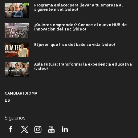
Programa enlace: para llevar a tu empresa al
siguiente nivel (video)
¿Quieres emprender? Conoce el nuevo HUB de
Innovación del Tec (video)
El joven que hizo del baile su vida (video)
Aula Futura: transformar la experiencia educativa
(video)
Más que un festival cultural: así es la magia de
VIBRART 2026 (video)
CAMBIAR IDIOMA
ES
Javier Guzmán: investigación con impacto social
(video)
Síguenos
¡México, en el top del mundial de robótica FIRST
2026! (video)