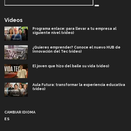
Videos
Programa enlace: para llevar a tu empresa al
siguiente nivel (video)
¿Quieres emprender? Conoce el nuevo HUB de
Innovación del Tec (video)
El joven que hizo del baile su vida (video)
Aula Futura: transformar la experiencia educativa
(video)
Más que un festival cultural: así es la magia de
VIBRART 2026 (video)
CAMBIAR IDIOMA
ES
Javier Guzmán: investigación con impacto social
(video)