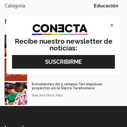
Categoría:
Educación
Notas Relacionadas
×
En la ONU: mexicana y EXATEC representó en
Recibe nuestro newsletter de
Nueva York a la juventud
noticias:
Loretta Mariaud y Carlos González
Entre miles: mexicana gana beca de maestría
Erasmus Mundus LIVE
Natalia Croda
Estudiantes de 5 campus Tec impulsan
proyectos en la Sierra Tarahumara
Juan José Flores Nava