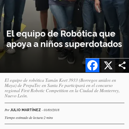
El equipo de Robótica que
apoya a niños superdotados
Facebook
X
El equipo de robótica Tamán Keet 3933 (Borregos unidos en
Maya) de PrepaTec en Santa Fe participará en el concurso
regional First Robotic Competition en la Ciudad de Monterrey,
Nuevo León.
Por
- 01/03/2018
JULIO MARTÍNEZ
Tiempo estimado de lectura:2 mins