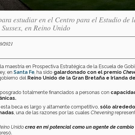
ara estudiar en el Centro para el Estudio de l
 Sussex, en Reino Unido
10/2021
la maestría en Prospectiva Estratégica de la Escuela de Gob
ey, en
Santa Fe
, ha sido
galardonado con el premio
Chev
gobierno del
Reino Unido de la Gran Bretaña e Irlanda de
de posgrado totalmente financiados a personas con
capacida
ánicas.
 esta beca es largo y altamente competitivo,
sólo alrededo
onadas
, una de las razones por las cuales
Chevening
represen
Reino Unido
crea en mi potencial como un agente de cambio
presó.