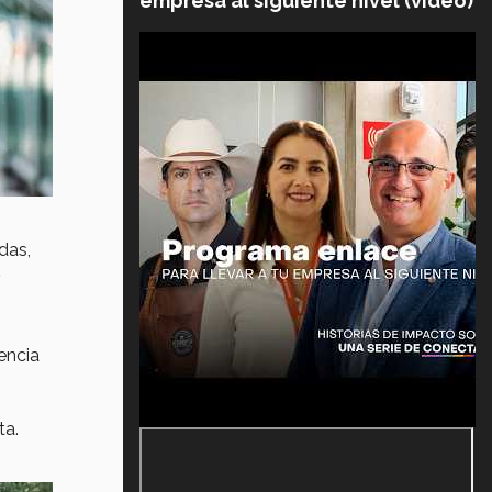
empresa al siguiente nivel (video)
das,
encia
ta.