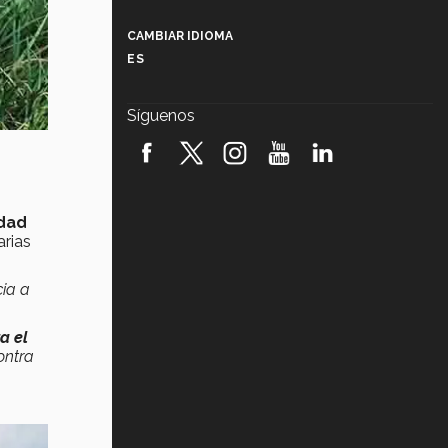
Más que un festival cultural: así es
la magia de VIBRART 2026 (video)
CAMBIAR IDIOMA
ES
Javier Guzmán: investigación con
impacto social (video)
Síguenos
¡México, en el top del mundial de
robótica FIRST 2026! (video)
Vida Tec: Pasión, disciplina y
básquetbol, con Gael Adame
dad
(video)
arias
¿Cómo es el Modelo Educativo
Tec? (video)
cia a
Vida Tec: Feminismo e Inteligencia
a el
Artificial, Paola Ricaurte (video)
ontra