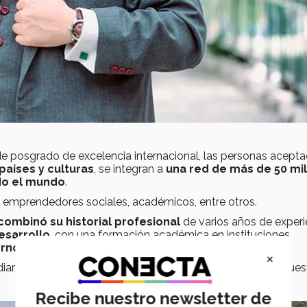
 posgrado de excelencia internacional, las personas acepta
países y culturas
, se integran a
una red de más de 50 mil
do el mundo
.
s, emprendedores sociales, académicos, entre otros.
combinó su historial profesional
de varios años de experi
esarrollo
, con una formación académica en instituciones
erno
del Tec de Monterrey.
×
diar con destacados profesionistas que apoyaron su propues
Recibe nuestro newsletter de