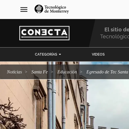
Pasar
navegación
menu
al
principal
contenido
principal
El sitio d
Tecnológic
Menu
CATEGORÍAS
VIDEOS
Comunidad
Noticias
Santa Fe
Educación
Egresado de Tec Sant