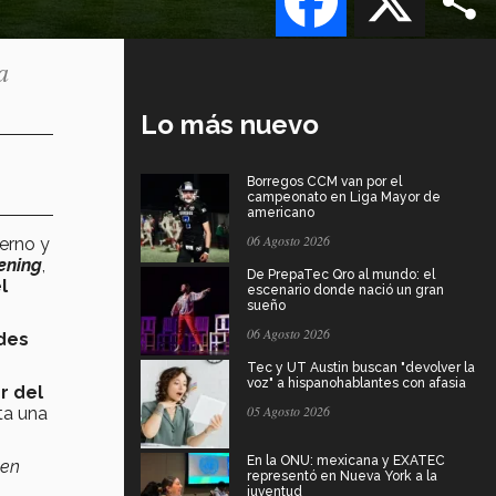
a
Lo más nuevo
Borregos CCM van por el
campeonato en Liga Mayor de
americano
06 Agosto 2026
ierno y
ening
,
De PrepaTec Qro al mundo: el
l
escenario donde nació un gran
sueño
06 Agosto 2026
des
Tec y UT Austin buscan "devolver la
voz" a hispanohablantes con afasia
r del
05 Agosto 2026
ta una
En la ONU: mexicana y EXATEC
en
representó en Nueva York a la
juventud