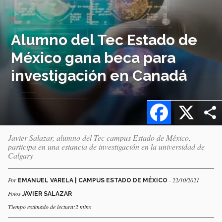
Alumno del Tec Estado de
México gana beca para
investigación en Canadá
Facebook
X
Javier Salazar, alumno del Tec campus Estado de México,
participa en una estancia de investigación en la universidad de
Calgary
Por
- 22/10/2021
EMANUEL VARELA | CAMPUS ESTADO DE MÉXICO
Fotos
JAVIER SALAZAR
Tiempo estimado de lectura:2 mins