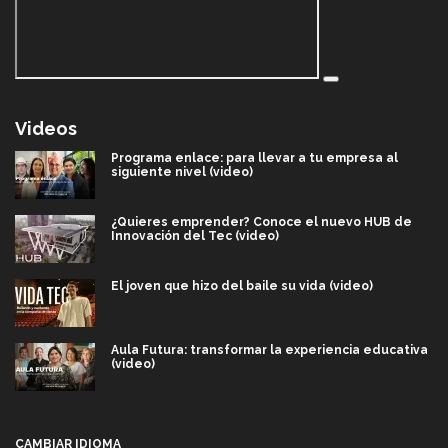
Videos
Programa enlace: para llevar a tu empresa al
siguiente nivel (video)
¿Quieres emprender? Conoce el nuevo HUB de
Innovación del Tec (video)
El joven que hizo del baile su vida (video)
Aula Futura: transformar la experiencia educativa
(video)
Más que un festival cultural: así es la magia de
VIBRART 2026 (video)
CAMBIAR IDIOMA