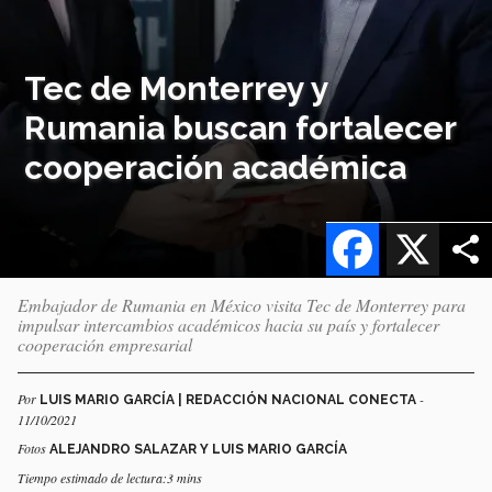
Tec de Monterrey y
Rumania buscan fortalecer
cooperación académica
Facebook
X
Embajador de Rumania en México visita Tec de Monterrey para
impulsar intercambios académicos hacia su país y fortalecer
cooperación empresarial
Por
-
LUIS MARIO GARCÍA | REDACCIÓN NACIONAL CONECTA
11/10/2021
Fotos
ALEJANDRO SALAZAR Y LUIS MARIO GARCÍA
Tiempo estimado de lectura:3 mins