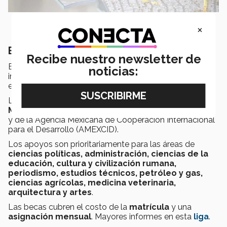
×
Becas de estudio para mexicanos
Recibe nuestro newsletter de
El gobierno de Rumania ofrece becas para mexicanos
noticias:
interesados en estudios de
licenciatura y posgrado
en dicho país.
Las becas se tramitan a través del
Gobierno de
México
, de la
Secretaría de Relaciones Exteriores
y de la Agencia Mexicana de Cooperación Internacional
para el Desarrollo (AMEXCID).
Los apoyos son prioritariamente para las áreas de
ciencias políticas, administración, ciencias de la
educación, cultura y civilización rumana,
periodismo, estudios técnicos, petróleo y gas,
ciencias agrícolas, medicina veterinaria,
arquitectura y artes
.
Las becas cubren el costo de la
matrícula
y una
asignación mensual
. Mayores informes en esta
liga
.