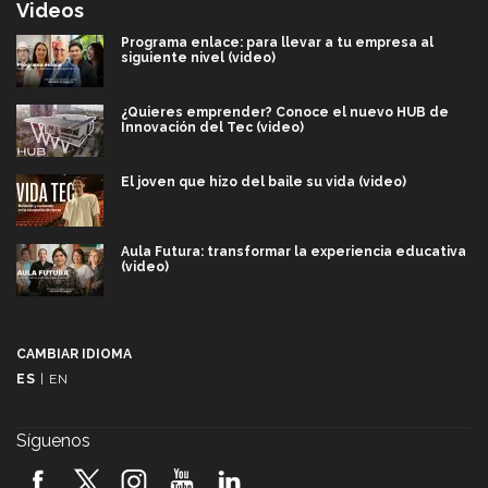
Videos
Programa enlace: para llevar a tu empresa al
siguiente nivel (video)
¿Quieres emprender? Conoce el nuevo HUB de
Innovación del Tec (video)
El joven que hizo del baile su vida (video)
Aula Futura: transformar la experiencia educativa
(video)
Más que un festival cultural: así es la magia de
VIBRART 2026 (video)
CAMBIAR IDIOMA
ES
|
EN
Javier Guzmán: investigación con impacto social
(video)
Síguenos
¡México, en el top del mundial de robótica FIRST
2026! (video)