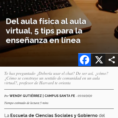
Del aula física al aula
virtual, 5 tips para la
enseñanza en línea
Facebook
X
Te has preguntado ¿Debería usar el chat? De ser así, ¿cómo?
¿Cómo se construye un sentido de comunidad en un aula
virtual?, profesor de Harvard te orienta
Por
- 05/10/2020
WENDY GUTIÉRREZ | CAMPUS SANTA FE
Tiempo estimado de lectura:5 mins
La
Escuela de Ciencias Sociales y Gobierno
del