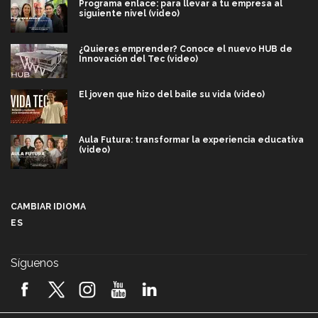
Programa enlace: para llevar a tu empresa al
siguiente nivel (video)
¿Quieres emprender? Conoce el nuevo HUB de
Innovación del Tec (video)
El joven que hizo del baile su vida (video)
Aula Futura: transformar la experiencia educativa
(video)
Más que un festival cultural: así es la magia de
VIBRART 2026 (video)
CAMBIAR IDIOMA
ES
Javier Guzmán: investigación con impacto social
(video)
Síguenos
¡México, en el top del mundial de robótica FIRST
2026! (video)