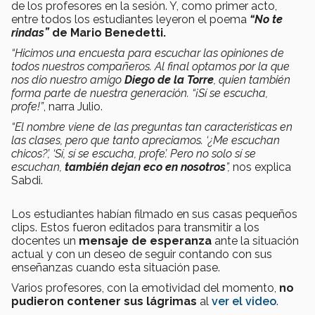
de los profesores en la sesión. Y, como primer acto,
entre todos los estudiantes leyeron el poema
“No te
rindas”
de Mario Benedetti.
“Hicimos una encuesta para escuchar las opiniones de
todos nuestros compañeros. Al final optamos por la que
nos dio nuestro amigo
Diego de la Torre
, quien también
forma parte de nuestra generación. “¡Sí se escucha,
profe!”
, narra Julio.
“El nombre viene de las preguntas tan características en
las clases, pero que tanto apreciamos. ‘¿Me escuchan
chicos?’, ‘Sí, sí se escucha, profe’. Pero no solo sí se
escuchan,
también dejan eco en nosotros
”,
nos explica
Sabdi.
Los estudiantes habían filmado en sus casas pequeños
clips. Estos fueron editados para transmitir a los
docentes un
mensaje de esperanza
ante la situación
actual y con un deseo de seguir contando con sus
enseñanzas cuando esta situación pase.
Varios profesores, con la emotividad del momento,
no
pudieron contener sus lágrimas
al
ver el video
.