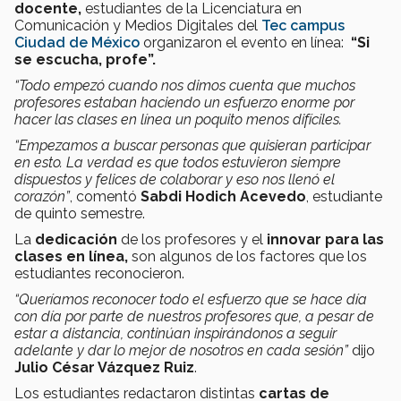
docente,
estudiantes de la Licenciatura en
Comunicación y Medios Digitales del
Tec campus
Ciudad de México
organizaron el evento en línea:
“Si
se escucha, profe”.
“Todo empezó cuando nos dimos cuenta que muchos
profesores estaban haciendo un esfuerzo enorme por
hacer las clases en línea un poquito menos difíciles.
“Empezamos a buscar personas que quisieran participar
en esto. La verdad es que todos estuvieron siempre
dispuestos y felices de colaborar y eso nos llenó el
corazón”
, comentó
Sabdi Hodich Acevedo
, estudiante
de quinto semestre.
La
dedicación
de los profesores y el
innovar para las
clases en línea,
son algunos de los factores que los
estudiantes reconocieron.
“Queríamos reconocer todo el esfuerzo que se hace día
con día por parte de nuestros profesores que, a pesar de
estar a distancia, continúan inspirándonos a seguir
adelante y dar lo mejor de nosotros en cada sesión”
dijo
Julio César Vázquez Ruiz
.
Los estudiantes redactaron distintas
cartas de