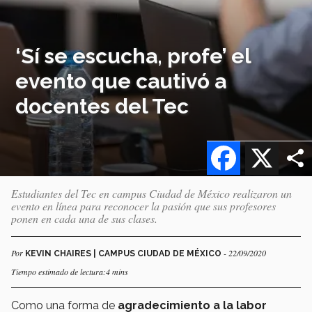
‘Sí se escucha, profe’ el
evento que cautivó a
docentes del Tec
Facebook
X
Estudiantes del Tec en campus Ciudad de México realizaron un
evento en línea para reconocer la pasión que sus profesores
ponen en cada una de sus clases.
Por
- 22/09/2020
KEVIN CHAIRES | CAMPUS CIUDAD DE MÉXICO
Tiempo estimado de lectura:4 mins
Como una forma de
agradecimiento a la labor