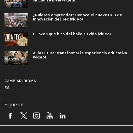
siguiente nivel (video)
¿Quieres emprender? Conoce el nuevo HUB de
Innovación del Tec (video)
El joven que hizo del baile su vida (video)
Aula Futura: transformar la experiencia educativa
(video)
Más que un festival cultural: así es la magia de
VIBRART 2026 (video)
CAMBIAR IDIOMA
ES
Javier Guzmán: investigación con impacto social
(video)
Síguenos
¡México, en el top del mundial de robótica FIRST
2026! (video)
Vida Tec: Pasión, disciplina y básquetbol, con Gael