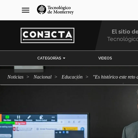
Pasar
navegación
menu
al
principal
contenido
principal
El sitio d
Tecnológic
Menu
CATEGORÍAS
VIDEOS
Comunidad
Noticias
Nacional
Educación
"Es histórico este re