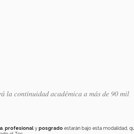
irá la continuidad académica a más de 90 mil
ia
,
profesional
y
posgrado
estarán bajo esta modalidad, q
ado el Tec.