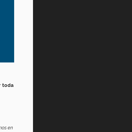
r
toda
emos en