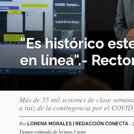
"Es histórico es
en línea".- Recto
Más de 55 mil sesiones de clase semanal
a raíz de la contingencia por el COVID
Por
- 
LORENA MORALES | REDACCIÓN CONECTA
Tiempo estimado de lectura:3 mins