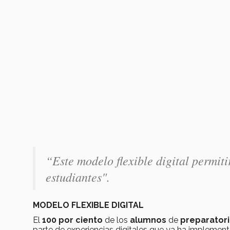
“Este modelo flexible digital permit
estudiantes".
MODELO FLEXIBLE DIGITAL
El
100 por ciento
de los
alumnos
de
preparator
parte de experiencias digitales que ya ha implement