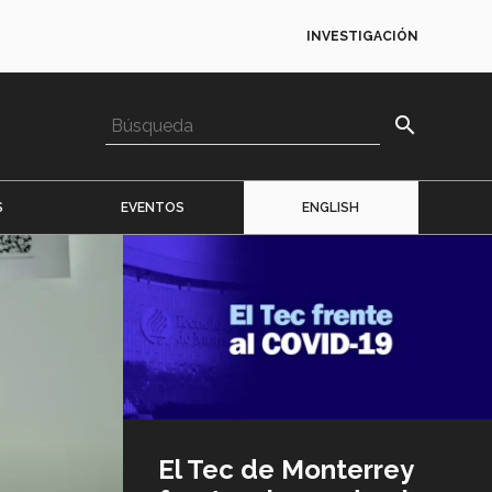
INVESTIGACIÓN
search
S
EVENTOS
ENGLISH
Imagen
o
logo
El Tec de Monterrey