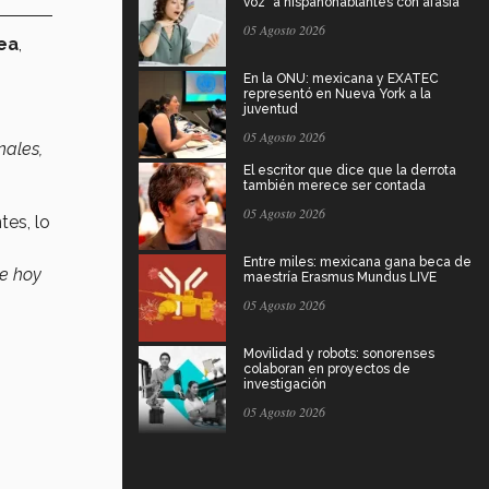
voz" a hispanohablantes con afasia
05 Agosto 2026
nea
,
En la ONU: mexicana y EXATEC
representó en Nueva York a la
juventud
05 Agosto 2026
nales,
El escritor que dice que la derrota
también merece ser contada
05 Agosto 2026
tes, lo
Entre miles: mexicana gana beca de
ue hoy
maestría Erasmus Mundus LIVE
05 Agosto 2026
Movilidad y robots: sonorenses
colaboran en proyectos de
investigación
05 Agosto 2026