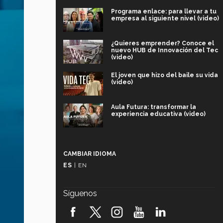
Programa enlace: para llevar a tu
empresa al siguiente nivel (video)
¿Quieres emprender? Conoce el
nuevo HUB de Innovación del Tec
(video)
El joven que hizo del baile su vida
(video)
Aula Futura: transformar la
experiencia educativa (video)
Más que un festival cultural: así es
la magia de VIBRART 2026 (video)
CAMBIAR IDIOMA
ES
|
EN
Javier Guzmán: investigación con
impacto social (video)
Síguenos
¡México, en el top del mundial de
robótica FIRST 2026! (video)