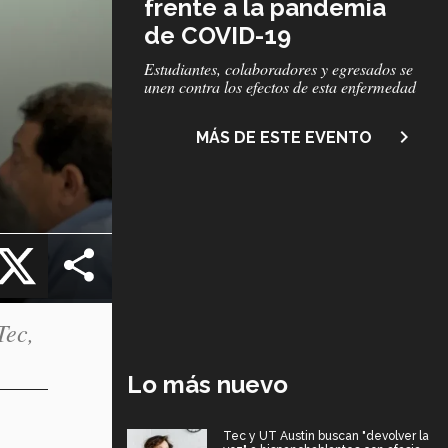
frente a la pandemia
de COVID-19
Subtítulo
Estudiantes, colaboradores y egresados se
unen contra los efectos de esta enfermedad
navigate_next
MÁS DE ESTE EVENTO
cebook
X
Tec,
Lo más nuevo
Tec y UT Austin buscan "devolver la