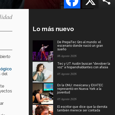
lidad
Lo más nuevo
De PrepaTec Qro al mundo: el
escenario donde nació un gran
sueño
06 Agosto 2026
bierto
Tec y UT Austin buscan "devolver la
voz" a hispanohablantes con afasia
lógico
 del
05 Agosto 2026
En la ONU: mexicana y EXATEC
nte
representó en Nueva York a la
oyectos
juventud
05 Agosto 2026
ar
El escritor que dice que la derrota
también merece ser contada