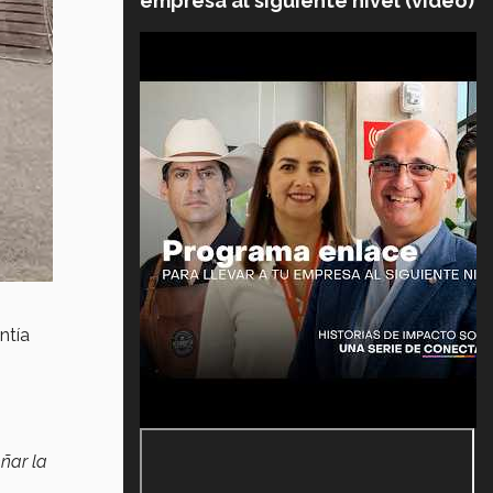
empresa al siguiente nivel (video)
ntía
ñar la