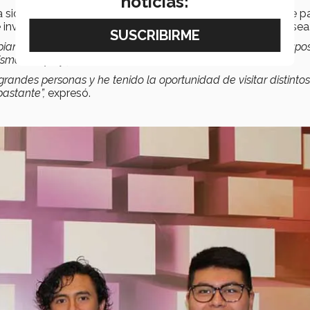
noticias:
ha sido muy
retadora
pero también muy
divertida
, ya que p
 involucrar, junto con la carga académica, es toda una odisea
 piano, haciendo proyectos de servicio social, así como en grupo
mismo tiempo y juntar todo es un reto.
randes personas y he tenido la oportunidad de visitar distintos
astante”,
expresó.