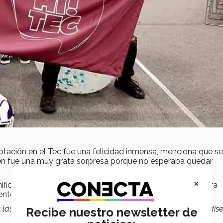
ptación en el Tec fue una felicidad inmensa, menciona que se
ién fue una muy grata sorpresa porque no esperaba quedar
×
nifica un estallido de
posibilidades y oportunidades
para
ente.
s las oportunidades para crecer y queda en uno tomarlas y dise
Recibe nuestro newsletter de