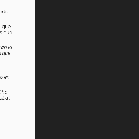
andra
a que
as que
ran la
s que
do en
l ha
aba”,