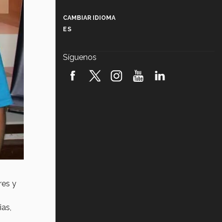
Más que un festival cultural: así es
la magia de VIBRART 2026 (video)
CAMBIAR IDIOMA
ES
Javier Guzmán: investigación con
impacto social (video)
Síguenos
¡México, en el top del mundial de
robótica FIRST 2026! (video)
Vida Tec: Pasión, disciplina y
básquetbol, con Gael Adame
(video)
¿Cómo es el Modelo Educativo
Tec? (video)
Vida Tec: Feminismo e Inteligencia
Artificial, Paola Ricaurte (video)
res y
ias,