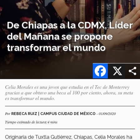
De Chiapas a la CDMX, Líder
del Mañana se propone
transformar el mundo
Facebook
X
Celia Morales es una joven que estudia en el Tec de Monterrey
gracias a que obtuvo una beca al 100 por ciento, ahora, su meta
es transformar el mundo.
Por
- 01/09/2020
REBECA RUIZ | CAMPUS CIUDAD DE MÉXICO
Tiempo estimado de lectura:4 mins
Originaria de Tuxtla Gutiérrez, Chiapas, Celia Morales ha