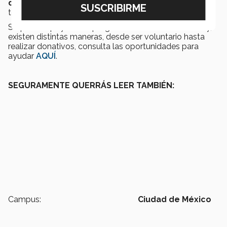
del Mañana
, estudiantes que son apoyados con el
total de sus estudios.
Si quieres apoyar este programa del Tec de Monterrey,
existen distintas maneras, desde ser voluntario hasta
realizar donativos, consulta las oportunidades para
ayudar
AQUÍ
.
SEGURAMENTE QUERRÁS LEER TAMBIÉN:
Campus:
Ciudad de México