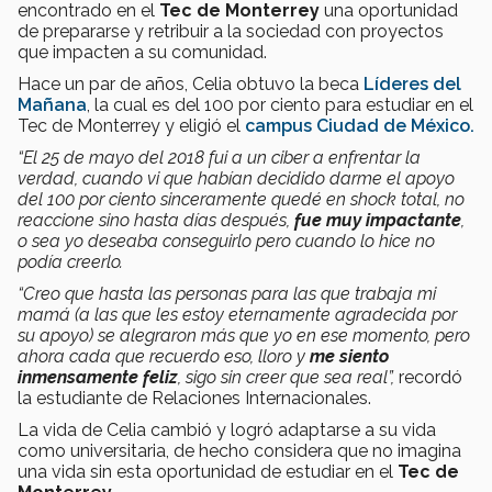
encontrado en el
Tec de Monterrey
una oportunidad
de prepararse y retribuir a la sociedad con proyectos
que impacten a su comunidad.
Hace un par de años, Celia obtuvo la beca
Líderes del
Mañana
, la cual es del 100 por ciento para estudiar en el
Tec de Monterrey y eligió el
campus Ciudad de México.
“El 25 de mayo del 2018 fui a un ciber a enfrentar la
verdad, cuando vi que habían decidido darme el apoyo
del 100 por ciento sinceramente quedé en shock total, no
reaccione sino hasta días después,
fue muy impactante
,
o sea yo deseaba conseguirlo pero cuando lo hice no
podía creerlo.
“Creo que hasta las personas para las que trabaja mi
mamá (a las que les estoy eternamente agradecida por
su apoyo) se alegraron más que yo en ese momento, pero
ahora cada que recuerdo eso, lloro y
me siento
inmensamente feliz
, sigo sin creer que sea real”,
recordó
la estudiante de Relaciones Internacionales.
La vida de Celia cambió y logró adaptarse a su vida
como universitaria, de hecho considera que no imagina
una vida sin esta oportunidad de estudiar en el
Tec de