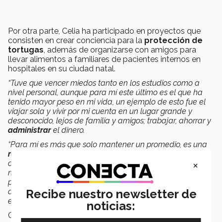
Por otra parte, Celia ha participado en proyectos que
consisten en crear conciencia para la
protección de
tortugas
, además de organizarse con amigos para
llevar alimentos a familiares de pacientes internos en
hospitales en su ciudad natal.
“Tuve que vencer miedos tanto en los estudios como a
nivel personal, aunque para mí este último es el que ha
tenido mayor peso en mi vida, un ejemplo de esto fue el
viajar sola y vivir por mi cuenta en un lugar grande y
desconocido, lejos de familia y amigos; trabajar, ahorrar y
administrar
el dinero.
“Para mí es más que solo mantener un promedio, es una
responsabilidad
muy bonita y grande, sabes que la
×
confianza y esperanza de muchas personas están en ti y
no puedes rendirte por ellas, aun si sientes que ya no
puedes más; toda mi vida y especialmente estos últimos
años han sido extremadamente difíciles, creo que más
Recibe nuestro newsletter de
emocional que físicamente”
, concluyó.
noticias:
Celia forma parte de la quinta generación de
Líderes