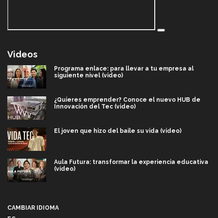
Videos
Programa enlace: para llevar a tu empresa al
siguiente nivel (video)
¿Quieres emprender? Conoce el nuevo HUB de
Innovación del Tec (video)
El joven que hizo del baile su vida (video)
Aula Futura: transformar la experiencia educativa
(video)
Más que un festival cultural: así es la magia de
VIBRART 2026 (video)
CAMBIAR IDIOMA