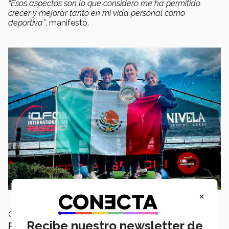
“Esos aspectos son lo que considero me ha permitido
crecer y mejorar tanto en mi vida personal como
deportiva”
, manifestó.
×
Otro aspecto que mencionó fue la
determinación
y
Recibe nuestro newsletter de
perseverancia
para lograr cualquier meta u objetivo.