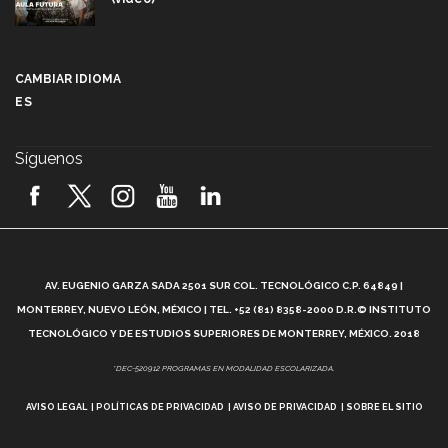
Más que un festival cultural: así es la magia de
VIBRART 2026 (video)
CAMBIAR IDIOMA
ES
Javier Guzmán: investigación con impacto social
(video)
Síguenos
¡México, en el top del mundial de robótica FIRST
2026! (video)
Vida Tec: Pasión, disciplina y básquetbol, con Gael
Adame (video)
A
AV. EUGENIO GARZA SADA 2501 SUR COL. TECNOLÓGICO C.P. 64849 |
L
¿Cómo es el Modelo Educativo Tec? (video)
MONTERREY, NUEVO LEÓN, MÉXICO | TEL. +52 (81) 8358-2000 D.R.© INSTITUTO
TECNOLÓGICO Y DE ESTUDIOS SUPERIORES DE MONTERREY, MÉXICO. 2018
Vida Tec: Feminismo e Inteligencia Artificial, Paola
*DEC-520912 PROGRAMAS EN MODALIDAD ESCOLARIZADA.
Ricaurte (video)
AVISO LEGAL
POLÍTICAS DE PRIVACIDAD
AVISO DE PRIVACIDAD
SOBRE EL SITIO