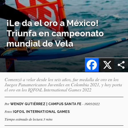
¡Le da el oro a México!
Triunfa en campeonato
mundial de Vela
Facebook
X
Comenzó a velar desde los seis años, fue medalla de oro en los
Juegos Panamericanos Juveniles en Colombia 2021, y hoy porta
el oro en los IQFOiL International Games 2022
Por
- 16/05/2022
WENDY GUTIÉRREZ | CAMPUS SANTA FE
Fotos
IQFOIL INTERNATIONAL GAMES
Tiempo estimado de lectura:3 mins