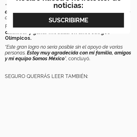
noticias:
“También
rodearme de personas en las que confío,
aprendo y me ayudan a ser mi mejor versión
. Formando
amistades y un equipo muy valioso”
, agregó.
Finalmente, Mariana compartió que
su objetivo es
clasificar y ganar medalla en unos Juegos
Olímpicos.
“Este gran logro no sería posible sin el apoyo de varias
personas.
Estoy muy agradecida con mi familia, amigos
y mi equipo Somos México
”
, concluyó.
SEGURO QUERRÁS LEER TAMBIÉN: