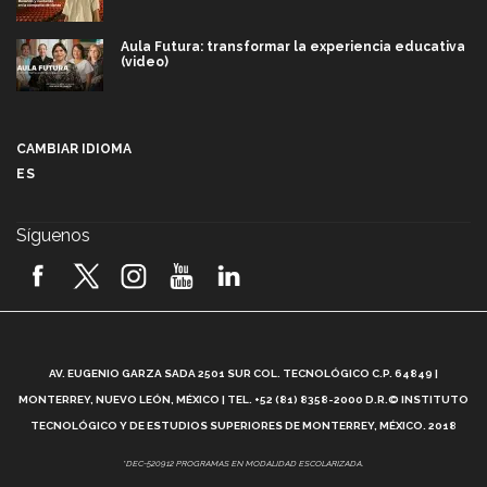
Aula Futura: transformar la experiencia educativa
(video)
Más que un festival cultural: así es la magia de
VIBRART 2026 (video)
CAMBIAR IDIOMA
ES
Javier Guzmán: investigación con impacto social
(video)
Síguenos
¡México, en el top del mundial de robótica FIRST
2026! (video)
Vida Tec: Pasión, disciplina y básquetbol, con Gael
Adame (video)
A
AV. EUGENIO GARZA SADA 2501 SUR COL. TECNOLÓGICO C.P. 64849 |
L
¿Cómo es el Modelo Educativo Tec? (video)
MONTERREY, NUEVO LEÓN, MÉXICO | TEL. +52 (81) 8358-2000 D.R.© INSTITUTO
TECNOLÓGICO Y DE ESTUDIOS SUPERIORES DE MONTERREY, MÉXICO. 2018
Vida Tec: Feminismo e Inteligencia Artificial, Paola
*DEC-520912 PROGRAMAS EN MODALIDAD ESCOLARIZADA.
Ricaurte (video)