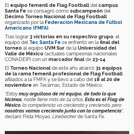
El
equipo femenil de Flag Football
del
campus
Santa Fe
se consagró como
subcampeón
del
Décimo Torneo Nacional de Flag Football
organizado por la
Federación Mexicana de Fútbol
Americano (FMFA)
.
Tras lograr
3 victorias en su respectivo grupo
, el
equipo del
Tec Santa Fe
se enfrentó en la
final del
torneo
al equipo
UVM Sur
de la
Universidad del
Valle de México
(actuales campeonas nacionales
CONADEIP) con un
marcador final
de
23-14
.
El
Torneo Nacional
de este año abarcó
31 equipos
de la rama femenil profesional de Flag Football
afiliados a la FMFA y se llevó a cabo del
18 al 20 de
noviembre
en Tecámac, Estado de México.
"Estoy
muy orgullosa de mi equipo, de todo lo que
hicimos
, nadie tiene más de 24 años.
E
sto es el Flag de
México
, la competencia va creciendo y creciendo, p
ero
nosotras vamos creciendo junto con la competencia
"
,
declaró Frida Moyao,
Linebacker
de Santa Fe.