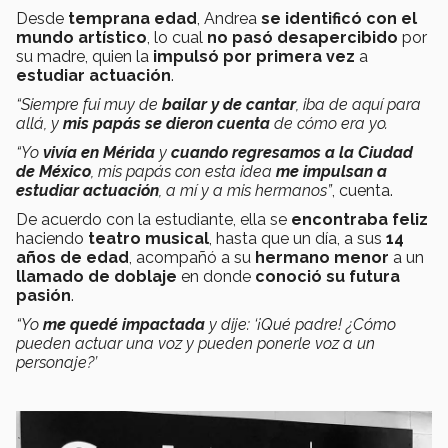
Desde
temprana edad
, Andrea
se identificó con el
mundo artístico
, lo cual
no pasó desapercibido
por
su madre, quien la
impulsó por primera vez
a
estudiar actuación
.
“Siempre fui muy de
bailar y de cantar
, iba de aquí para
allá, y
mis papás se dieron cuenta
de cómo era yo.
“Yo
vivía en Mérida
y
cuando regresamos a la Ciudad
de México
, mis papás con esta idea
me impulsan a
estudiar actuación
, a mí y a mis hermanos”
, cuenta.
De acuerdo con la estudiante, ella se
encontraba feliz
haciendo
teatro musical
, hasta que un día, a sus
14
años de edad
, acompañó a su
hermano menor
a un
llamado de doblaje
en donde
conoció su futura
pasión
.
“Yo
me quedé impactada
y dije: ‘¡Qué padre! ¿Cómo
pueden actuar una voz y pueden ponerle voz a un
personaje?’