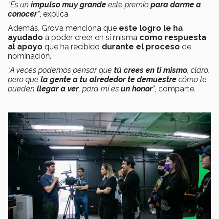
“Es un
impulso muy grande
este premio
para darme a
conocer
”
, explica
Además, Grova menciona que
este logro le ha
ayudado
a poder creer en sí misma
como respuesta
al apoyo
que ha recibido
durante el proceso
de
nominación.
“A veces podemos pensar que
tú crees en ti mismo
, claro,
pero que
la gente a tu alrededor te demuestre
cómo te
pueden
llegar a ver
, para mí es
un honor
”
, comparte.