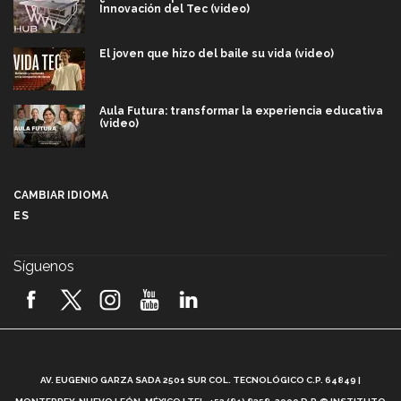
Innovación del Tec (video)
El joven que hizo del baile su vida (video)
Aula Futura: transformar la experiencia educativa
(video)
Más que un festival cultural: así es la magia de
VIBRART 2026 (video)
CAMBIAR IDIOMA
ES
Javier Guzmán: investigación con impacto social
(video)
Síguenos
¡México, en el top del mundial de robótica FIRST
2026! (video)
Vida Tec: Pasión, disciplina y básquetbol, con Gael
Adame (video)
A
AV. EUGENIO GARZA SADA 2501 SUR COL. TECNOLÓGICO C.P. 64849 |
L
¿Cómo es el Modelo Educativo Tec? (video)