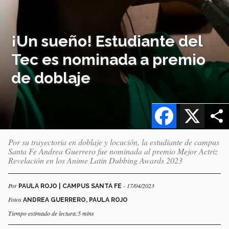
¡Un sueño! Estudiante del
Tec es nominada a premio
de doblaje
Facebook
X
Por su trayectoria en doblaje y locución, la estudiante de campus
Santa Fe Andrea Guerrero fue nominada al premio Mejor Actriz
Revelación en los Anime Latin Dubbing Awards 2023
Por
- 17/04/2023
PAULA ROJO | CAMPUS SANTA FE
Fotos
ANDREA GUERRERO, PAULA ROJO
Tiempo estimado de lectura:5 mins