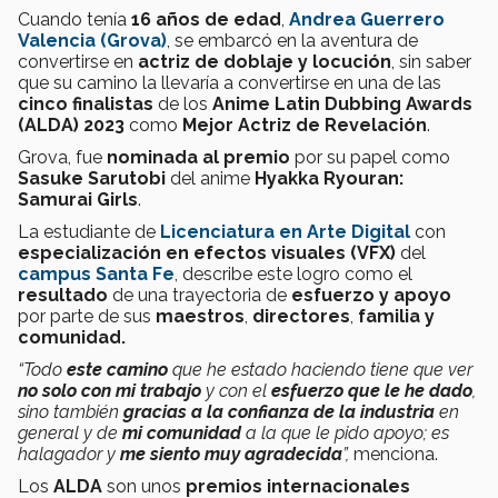
Cuando tenía
16 años de edad
,
Andrea Guerrero
Valencia (Grova)
, se embarcó en la aventura de
convertirse en
actriz de doblaje y locución
, sin saber
que su camino la llevaría a convertirse en una de las
cinco finalistas
de los
Anime Latin Dubbing Awards
(ALDA) 2023
como
Mejor Actriz de Revelación
.
Grova, fue
nominada al premio
por su papel como
Sasuke Sarutobi
del anime
Hyakka Ryouran:
Samurai Girls
.
La estudiante de
Licenciatura en Arte Digital
con
especialización en efectos visuales (VFX)
del
campus Santa Fe
, describe este logro como el
resultado
de una trayectoria de
esfuerzo y apoyo
por parte de sus
maestros
,
directores
,
familia y
comunidad.
“Todo
este camino
que he estado haciendo tiene que ver
no solo con mi trabajo
y con el
esfuerzo que le he dado
,
sino también
gracias a la confianza de la industria
en
general y de
mi comunidad
a la que le pido apoyo; es
halagador y
me siento muy agradecida
”,
menciona.
Los
ALDA
son unos
premios internacionales