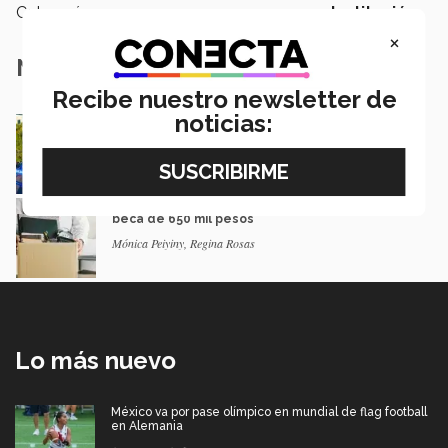
Categoría:
Institución
×
Notas Relacionadas
Recibe nuestro newsletter de
noticias:
¡En sus marcas, listos, a correr! Carrera Think
Feel Run 2023 (fotos)
Adriana Ledesma
Alumnos crean App de empleabilidad y ganan
beca de 650 mil pesos
Mónica Peiyiny, Regina Rosas
Lo más nuevo
México va por pase olímpico en mundial de flag football
en Alemania