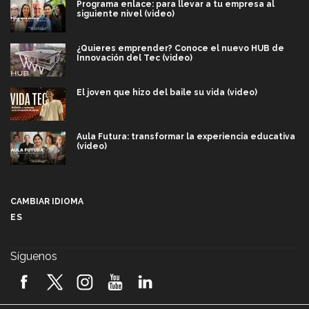
Programa enlace: para llevar a tu empresa al
siguiente nivel (video)
¿Quieres emprender? Conoce el nuevo HUB de
Innovación del Tec (video)
El joven que hizo del baile su vida (video)
Aula Futura: transformar la experiencia educativa
(video)
Más que un festival cultural: así es la magia de
VIBRART 2026 (video)
CAMBIAR IDIOMA
ES
Javier Guzmán: investigación con impacto social
(video)
Síguenos
¡México, en el top del mundial de robótica FIRST
2026! (video)