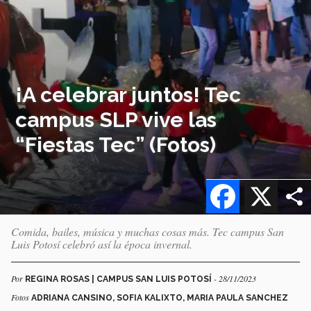
¡A celebrar juntos! Tec
campus SLP vive las
“Fiestas Tec” (Fotos)
Facebook
X
Comida, bailes, música y muchas cosas más. Tec campus San
Luis Potosí celebró así la época invernal.
Por
- 28/11/2023
REGINA ROSAS | CAMPUS SAN LUIS POTOSÍ
Fotos
ADRIANA CANSINO, SOFIA KALIXTO, MARIA PAULA SANCHEZ