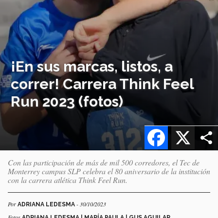
¡En sus marcas, listos, a
correr! Carrera Think Feel
Run 2023 (fotos)
Facebook
X
Con las participación de más de mil 500 corredores, el Tec de
Monterrey campus SLP celebra el 80 aniversario de la institución
con la carrera atlética Think Feel Run.
Por
- 30/10/2023
ADRIANA LEDESMA
Fotos
ADRIANA LEDESMA | MARÍA PAULA | GUS AGUILAR