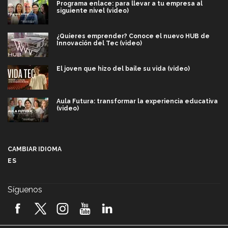
Programa enlace: para llevar a tu empresa al
siguiente nivel (video)
¿Quieres emprender? Conoce el nuevo HUB de
Innovación del Tec (video)
El joven que hizo del baile su vida (video)
Aula Futura: transformar la experiencia educativa
(video)
Más que un festival cultural: así es la magia de
VIBRART 2026 (video)
CAMBIAR IDIOMA
ES
Javier Guzmán: investigación con impacto social
(video)
Síguenos
¡México, en el top del mundial de robótica FIRST
2026! (video)