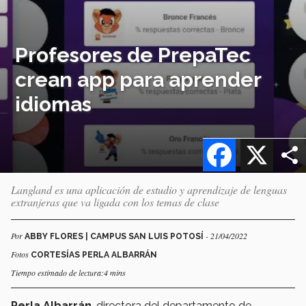
Profesores de PrepaTec
crean app para aprender
idiomas
Facebook
X
Langland es una aplicación de estudio y aprendizaje de lenguas
extranjeras que va ligada con los temas de clase
Por
- 21/04/2022
ABBY FLORES | CAMPUS SAN LUIS POTOSÍ
Fotos
CORTESÍAS PERLA ALBARRÁN
Tiempo estimado de lectura:4 mins
Perla Albarrán
, directora del departamento de