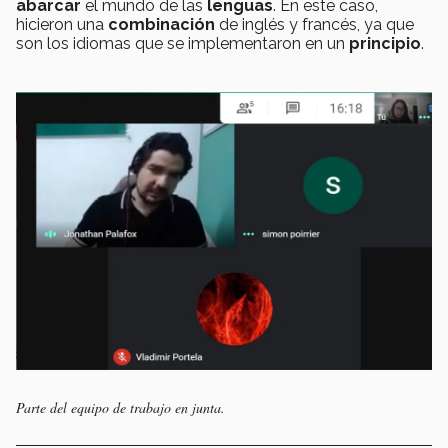
abarcar
el mundo de las
lenguas
. En este caso,
hicieron una
combinación
de inglés y francés, ya que
son los idiomas que se implementaron en un
principio
.
Parte del equipo de trabajo en junta.