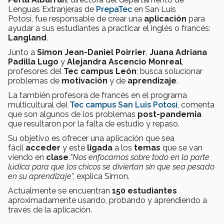
Lenguas Extranjeras de
PrepaTec
en San Luis
Potosí,
fue responsable de crear
una
aplicación
para
ayudar a sus estudiantes a practicar el inglés o francés:
Langland
.
Junto a
Simon Jean-Daniel Poirrier
,
Juana Adriana
Padilla Lugo
y
Alejandra Ascencio Monreal
,
profesores del
Tec campus León
;
busca solucionar
problemas de
motivación
y de
aprendizaje
.
La también profesora de francés en el programa
multicultural del
Tec campus San Luis Potosí
, comenta
que
son algunos de los problemas
post-pandemia
que resultaron por la falta de estudio y repaso.
Su objetivo es ofrecer una aplicación
que
sea
fácil
acceder
y esté
ligada
a los
temas
que se van
viendo en
clase
.
"Nos enfocamos sobre todo en la parte
lúdica para que los chicos se diviertan sin que sea pesado
en su aprendizaje",
explica Simon.
Actualmente se encuentran
150
estudiantes
aproximadamente usando, probando y aprendiendo a
través de la aplicación.