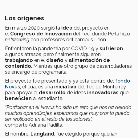
Los orígenes
En marzo 2020 surgió la
idea
del proyecto en
el
C
ongreso
de I
nnovación
del Tec, donde Perla hizo
net
working
con profesores del campus León.
Enfrentaron la pandemia por COVID-19 y
sufrieron
algunos atrasos, pero finalmente siguieron
trabajando
en el
diseño
y
alimentación de
contenido
. Mientras que otro grupo de desarrolladores
se encargó de programarla.
El proyecto fue presentado y ya está dentro del
fondo
Novus
, el cual es una
iniciativa
del Tec de Monterrey
para apoyar el
desarrollo
de ideas
innovadoras
que
beneficien
al estudiante.
“Participar en el Novus ha sido un reto que nos ha dejado
muchos aprendizajes, esperamos que muy pronto pueda
ser replicada en el resto de los salones”,
comparte Adriana Padilla.
El nombre,
Langland
, fue elegido porque querían