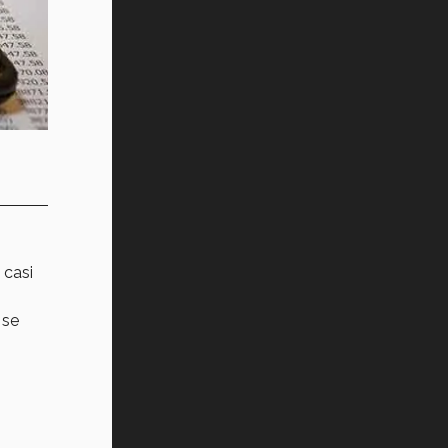
 casi
 se