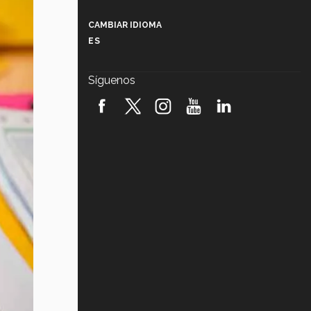
Más que un festival cultural: así es
la magia de VIBRART 2026 (video)
CAMBIAR IDIOMA
ES
Javier Guzmán: investigación con
impacto social (video)
Síguenos
¡México, en el top del mundial de
robótica FIRST 2026! (video)
Vida Tec: Pasión, disciplina y
básquetbol, con Gael Adame
(video)
¿Cómo es el Modelo Educativo
Tec? (video)
Vida Tec: Feminismo e Inteligencia
Artificial, Paola Ricaurte (video)