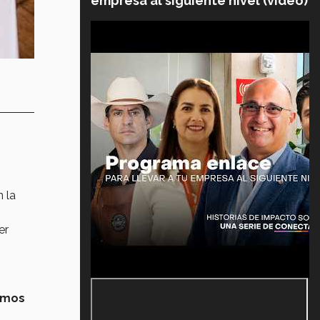
empresa al siguiente nivel (video)
 la
er
emos