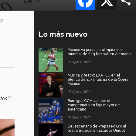
la
Lo más nuevo
México va por pase olímpico en
mundial de flag football en Alemania
07 Agosto 2026
Música y teatro: EXATEC en el
elenco de El Fantasma de la Ópera
México
07 Agosto 2026
os?”,
Borregos CCM van por el
campeonato en liga mayor de
americano
06 Agosto 2026
Del escenario de PrepaTec Qro al
teatro musical en Estados Unidos