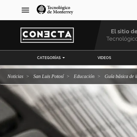
Pasar
navegación
menu
al
principal
contenido
principal
El sitio d
Tecnológic
Menu
CATEGORÍAS
VIDEOS
Comunidad
Noticias
San Luis Potosí
Educación
Guía básica de