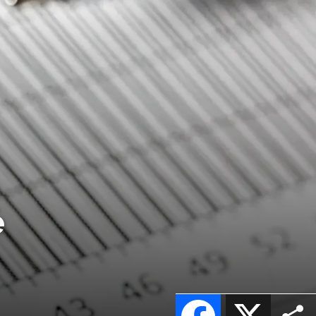
é
Facebook
X