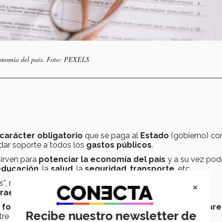
economía del país. Foto: PEXELS
carácter obligatorio
que se paga al
Estado
(gobierno) con
 dar soporte a todos los
gastos públicos
.
irven para
potenciar la economía del país
y a su vez pod
educación
, la
salud
, la
seguridad
,
transporte
, etc.
s”
, recalca Cindy, quien a su vez afirma que gracias a estas
×
fraestructura pública
.
y forma
nuestra
declaración anual de impuestos
evitar
Recibe nuestro newsletter de
tre otros.