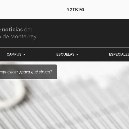
NOTICIAS
e noticias
del
o de Monterrey
CAMPUS
ESCUELAS
ESPECIALE
 impuestos: ¿para qué sirven?