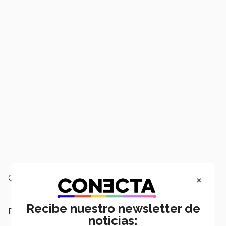
×
Campus:
San Luis Potosí
Recibe nuestro newsletter de
Escuelas:
Negocios
noticias: