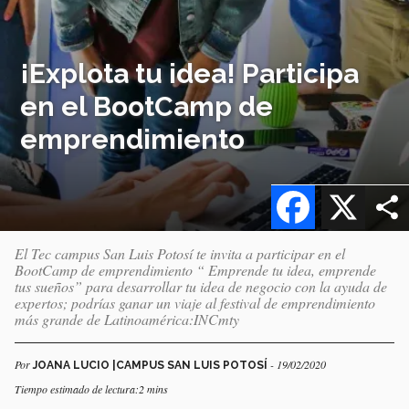
¡Explota tu idea! Participa
en el BootCamp de
emprendimiento
Facebook
X
El Tec campus San Luis Potosí te invita a participar en el
BootCamp de emprendimiento “ Emprende tu idea, emprende
tus sueños” para desarrollar tu idea de negocio con la ayuda de
expertos; podrías ganar un viaje al festival de emprendimiento
más grande de Latinoamérica:INCmty
Por
- 19/02/2020
JOANA LUCIO |CAMPUS SAN LUIS POTOSÍ
Tiempo estimado de lectura:2 mins