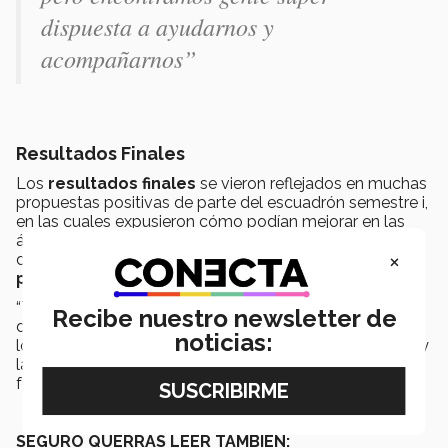
dispuesta a ayudarnos y
acompañarnos”
Resultados Finales
Los
resultados finales
se vieron reflejados en muchas
propuestas positivas de parte del escuadrón semestre i,
en las cuales expusieron cómo podían mejorar en las
áreas de oportunidad que tenía Bosch en los espacios
×
donde estuvieron trabajando las cuales eran
Línea 9 y
pre-ensamble de cintillos.
“Tuvimos comentarios muy positivos por parte de los
Recibe nuestro newsletter de
directivos tanto de
Bosch
como de nuestra institución,
noticias:
los vimos muy contentos durante la presentación final y
la verdad es que entre nosotros mismos nos
felicitamos” añadió Ana Paty.
SEGURO QUERRÁS LEER TAMBIÉN: