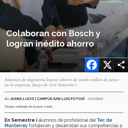
Colaboran con Bosch y
logran inédito ahorro
Facebook
X
Alumnos de ingeniería logran ahorro de medio millón de pesos
en la empresa, luego de vivir Semestre i
Por
- 11/12/2019
JOANA LUCIO | CAMPUS SAN LUIS POTOSÍ
Tiempo estimado de lectura:3 mins
En Semestre
i
alumnos de profesional del
Tec de
Monterrey
fortalecen y desarrollan sus competencias a