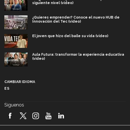
siguiente nivel (video)
¿Quieres emprender? Conoce el nuevo HUB de
Innovación del Tec (video)
El joven que hizo del baile su vida (video)
Aula Futura: transformar la experiencia educativa
(video)
Más que un festival cultural: así es la magia de
VIBRART 2026 (video)
CAMBIAR IDIOMA
ES
Javier Guzmán: investigación con impacto social
(video)
Síguenos
¡México, en el top del mundial de robótica FIRST
2026! (video)
Vida Tec: Pasión, disciplina y básquetbol, con Gael