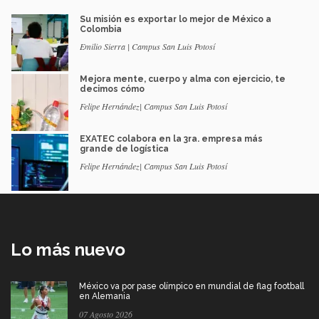
Su misión es exportar lo mejor de México a
Colombia
Emilio Sierra | Campus San Luis Potosí
Mejora mente, cuerpo y alma con ejercicio, te
decimos cómo
Felipe Hernández| Campus San Luis Potosí
EXATEC colabora en la 3ra. empresa más
grande de logística
Felipe Hernández| Campus San Luis Potosí
Lo más nuevo
México va por pase olímpico en mundial de flag football
en Alemania
07 Agosto 2026