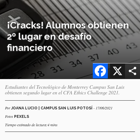
¡Cracks! Alumnos obtienen
2º lugar en desafío
financiero
Facebook
X
Estudiantes del Tecnológico de Monterrey Campus San Luis
obtienen segundo lugar en el CFA Ethics Challenge 2021.
Por
- 17/06/2021
JOANA LUCIO | CAMPUS SAN LUIS POTOSÍ
Fotos
PEXELS
Tiempo estimado de lectura:4 mins