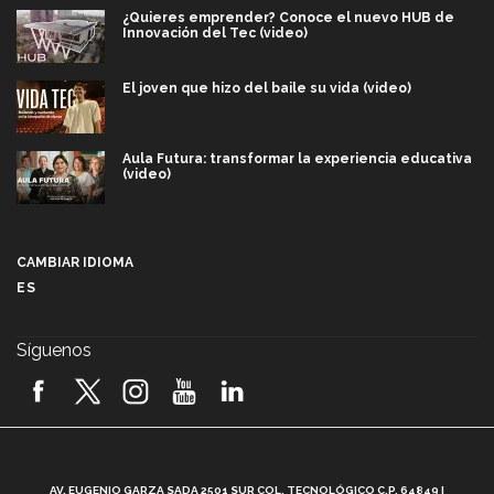
¿Quieres emprender? Conoce el nuevo HUB de
Innovación del Tec (video)
El joven que hizo del baile su vida (video)
Aula Futura: transformar la experiencia educativa
(video)
Más que un festival cultural: así es la magia de
VIBRART 2026 (video)
CAMBIAR IDIOMA
ES
Javier Guzmán: investigación con impacto social
(video)
Síguenos
¡México, en el top del mundial de robótica FIRST
2026! (video)
Vida Tec: Pasión, disciplina y básquetbol, con Gael
Adame (video)
A
AV. EUGENIO GARZA SADA 2501 SUR COL. TECNOLÓGICO C.P. 64849 |