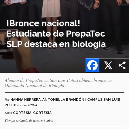
¡Bronce nacional!
Estudiante de PrepaTec
SLP destaca en biología
Facebook
X
Alumno de PrepaTec en San Luis Potosí obtiene bronce en
Olimpiada Nacional de Biología
Por
HANNA HERRERA, ANTONELLA BRANDÓN | CAMPUS SAN LUIS
- 29/11/2024
POTOSÍ
Fotos
CORTESIA, CORTESIA
Tiempo estimado de lectura:3 mins