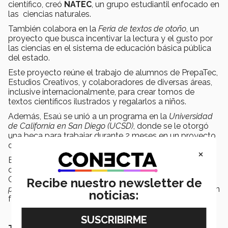
científico, creó
NATEC
, un grupo estudiantil enfocado en
las ciencias naturales.
También colabora en la
Feria de textos de otoño
, un
proyecto que busca incentivar la lectura y el gusto por
las ciencias en el sistema de educación básica pública
del estado.
Este proyecto reúne el trabajo de alumnos de PrepaTec,
Estudios Creativos, y colaboradores de diversas áreas,
inclusive internacionalmente, para crear tomos de
textos científicos ilustrados y regalarlos a niños.
Además, Esaú se unió a un programa en la
Universidad
de California en San Diego (UCSD)
, donde se le otorgó
una beca para trabajar durante 2 meses en un proyecto
de
investigación científica
sobre biofísica.
×
En este proyecto, colaboró con Itzel Baena, estudiante
del Tecnológico de Monterrey en el campus
Cuernavaca, y juntos decidieron postular su trabajo al
Recibe nuestro newsletter de
premio Rómulo Garza
, cuyos resultados se anunciarán en
noticias:
febrero de 2025.