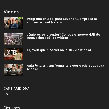
Videos
Programa enlace: para llevar a tu empresa al
siguiente nivel (video)
¿Quieres emprender? Conoce el nuevo HUB de
Innovación del Tec (video)
El joven que hizo del baile su vida (video)
Aula Futura: transformar la experiencia educativa
(video)
Más que un festival cultural: así es la magia de
VIBRART 2026 (video)
CAMBIAR IDIOMA
ES
Javier Guzmán: investigación con impacto social
(video)
Síguenos