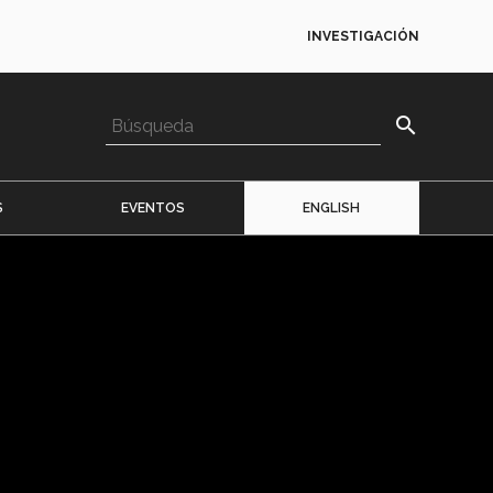
INVESTIGACIÓN
search
S
EVENTOS
ENGLISH