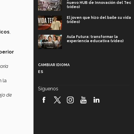
nuevo HUB de Innovación del Tec
(video)
El joven que hizo del baile su vida
(video)
icos
,
Aula Futura: transformar la
experiencia educativa (video)
perior
Más que un festival cultural: así es
la magia de VIBRART 2026 (video)
CAMBIAR IDIOMA
oría
ES
Javier Guzmán: investigación con
impacto social (video)
n la
Síguenos
ajo de
¡México, en el top del mundial de
robótica FIRST 2026! (video)
Vida Tec: Pasión, disciplina y
básquetbol, con Gael Adame
(video)
¿Cómo es el Modelo Educativo