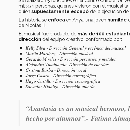
Se realizaron 5 funciones en el Centro Cultural Unive
mil 334 personas, quienes vivieron con el musical la
quien
supuestamente
escapó
de la ejecución de 
La historia se
enfoca
en Anya, una joven
humilde
de Nicolás II.
El musical fue producto de
más de 100 estudiant
dirección
del equipo creativo, conformado por:
Kelly Silva - Dirección General y escénica del musical
Martín Martínez - Dirección musical
Gerardo Mireles - Dirección percusión y metales
Alejandro Villalpando- Dirección de cuerdas
Cristina Barba - Dirección vocal
Jorge Castro - Dirección coreográfica
Hugo Castillo - Dirección escenográfica
Salvador Hidalgo - Dirección utilería
“Anastasia es un musical hermoso, l
hecho por alumnos”.-
Fatima Almag