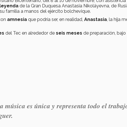
rsitario Bicentenario, del 8 al 10 de noviembre, con asistencia
leyenda
de la Gran Duquesa Anastasia Nikoláyevna, de Rusi
su familia a manos del ejército bolchevique.
con
amnesia
que podría ser, en realidad,
Anastasia
, la hija 
es
del Tec en alrededor de
seis meses
de preparación, bajo
a música es única y representa todo el trabaj
uer.