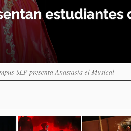
esentan estudiantes
mpus SLP presenta Anastasia el Musical