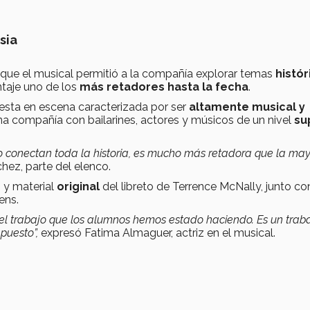
sia
ue el musical permitió a la compañía explorar temas
histór
ntaje uno de los
más retadores hasta la fecha
.
esta en escena caracterizada por ser
altamente musical
y
una compañía con bailarines, actores y músicos de un nivel
su
o conectan toda la historia, es mucho más retadora que la may
ez, parte del elenco.
 y material
original
del libreto de Terrence McNally, junto co
rens.
o el trabajo que los alumnos hemos estado haciendo. Es un trab
 puesto”,
expresó Fatima Almaguer, actriz en el musical.