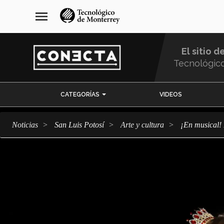
Pasar
navegación
menu
al
principal
contenido
principal
El sitio d
Tecnológic
Menu
CATEGORÍAS
VIDEOS
Comunidad
Noticias
San Luis Potosí
arte y cultura
¡En musical