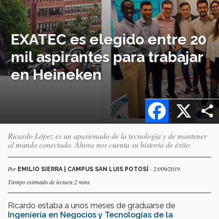
EXATEC es elegido entre 20
mil aspirantes para trabajar
en Heineken
Facebook
X
Ricardo López es un apasionado de la tecnología y de mantener
al mundo conectado. Ahora nos cuenta su historia de éxito.
Por
- 23/09/2019
EMILIO SIERRA | CAMPUS SAN LUIS POTOSÍ
Tiempo estimado de lectura:2 mins
Ricardo estaba a unos meses de graduarse de
Ingeniería en Negocios y Tecnologías de la