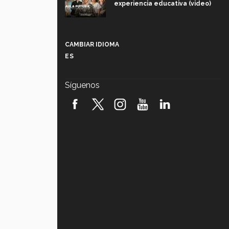
experiencia educativa (video)
Más que un festival cultural: así es
la magia de VIBRART 2026 (video)
CAMBIAR IDIOMA
ES
Javier Guzmán: investigación con
impacto social (video)
Síguenos
¡México, en el top del mundial de
robótica FIRST 2026! (video)
Vida Tec: Pasión, disciplina y
básquetbol, con Gael Adame
(video)
¿Cómo es el Modelo Educativo
Tec? (video)
Vida Tec: Feminismo e Inteligencia
Artificial, Paola Ricaurte (video)