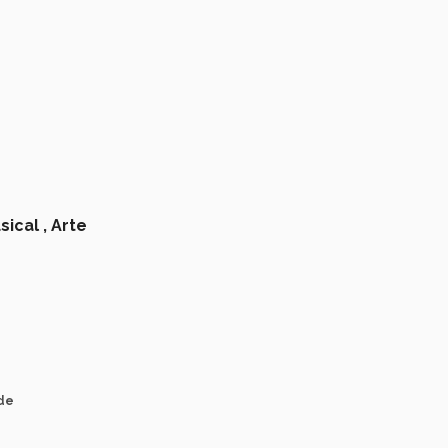
ical ,
Arte
nde