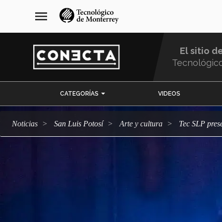
Pasar
navegación
menu
al
principal
contenido
principal
El sitio d
Tecnológic
Menu
CATEGORÍAS
VIDEOS
Comunidad
Noticias
San Luis Potosí
arte y cultura
Tec SLP pres