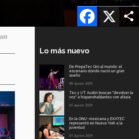
Facebook
X
 un
Lo más nuevo
De PrepaTec Qro al mundo: el
escenario donde nació un gran
sueño
06 Agosto 2026
Tec y UT Austin buscan "devolver la
voz" a hispanohablantes con afasia
05 Agosto 2026
En la ONU: mexicana y EXATEC
representó en Nueva York a la
juventud
05 Agosto 2026