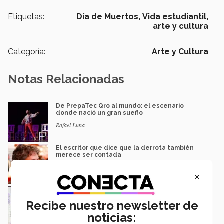
Etiquetas:
Día de Muertos,
Vida estudiantil,
arte y cultura
Categoría:
Arte y Cultura
Notas Relacionadas
De PrepaTec Qro al mundo: el escenario
donde nació un gran sueño
Rafael Luna
El escritor que dice que la derrota también
merece ser contada
Gerardo Villarreal
×
Proyecto de alumna del Tec recibe
reconocimiento "Mujeres Imparables"
Recibe nuestro newsletter de
Isabel Martínez
noticias: