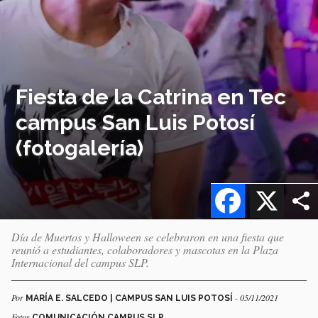
Fiesta de la Catrina en Tec
campus San Luis Potosí
(fotogalería)
Facebook
X
Día de Muertos y Halloween se celebraron en una fiesta que
reunió a estudiantes, colaboradores y mascotas en la Plaza
Internacional del campus SLP.
Por
- 05/11/2021
MARÍA E. SALCEDO | CAMPUS SAN LUIS POTOSÍ
Fotos
COMUNICACIÓN CAMPUS SLP