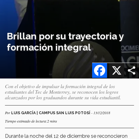
Brillan por su trayectoria y
formación integral
Facebook
X
Con el objetivo de impulsar la formación integral de los
estudiantes del Tec de Monterrey, se reconocen los logros
alcanzados por los graduandos durante su vida estudiantil.
Por
- 13/12/2018
LUIS GARCÍA | CAMPUS SAN LUIS POTOSÍ
Tiempo estimado de lectura:2 mins
Durante
la noche del 12 de diciembre
se reconocieron