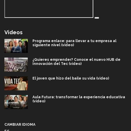
Videos
Programa enlace: para llevar a tu empresa al
siguiente nivel (video)
¿Quieres emprender? Conoce el nuevo HUB de
Innovación del Tec (video)
El joven que hizo del baile su vida (video)
Aula Futura: transformar la experiencia educativa
(video)
Más que un festival cultural: así es la magia de
VIBRART 2026 (video)
CAMBIAR IDIOMA