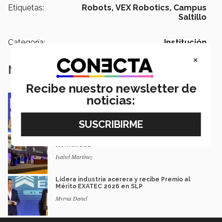
Etiquetas:
Robots,
VEX Robotics,
Campus
Saltillo
Categoría:
Institución
×
Notas Relacionadas
Recibe nuestro newsletter de
Impacto y legado: Marcela Velasco, ganadora
noticias:
del Premio Mérito EXATEC
Guillermo Solorio
Docencia con propósito: la historia de Debbie
Hernández
Isabel Martínez
Lidera industria acerera y recibe Premio al
Mérito EXATEC 2026 en SLP
Myrna Danel