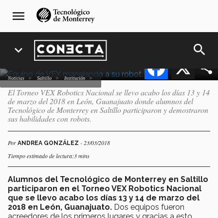
Pasar
navegación
VEX: Programando el viaje
menu
al
principal
al mundial.
contenido
principal
search
expand_more
Facebook
X
Noticias
Saltillo
Institución
El Torneo VEX Robotics Nacional se llevo acabo los días 13 y 14
de marzo del 2018 en León, Guanajuato donde alumnos del
Tecnológico de Monterrey en Saltillo participaron y demostraron
sus habilidades con robots.
Por
- 23/03/2018
ANDREA GONZÁLEZ
Tiempo estimado de lectura:3 mins
Alumnos del Tecnológico de Monterrey en Saltillo
participaron en el Torneo VEX Robotics Nacional
que se llevo acabo los días 13 y 14 de marzo del
2018 en León, Guanajuato.
Dos equipos fueron
acreedores de los primeros lugares y gracias a esto