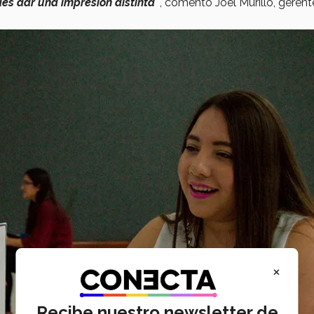
es dar una impresión distinta”
, comentó Joel Murillo, gerent
×
Recibe nuestro newsletter de