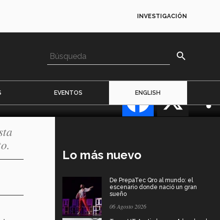
INVESTIGACIÓN
search
Facebook
X
S
EVENTOS
ENGLISH
sta
o.
Lo más nuevo
De PrepaTec Qro al mundo: el
escenario donde nació un gran
sueño
06 Agosto 2026