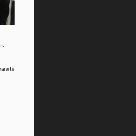
os.
ó
pararte