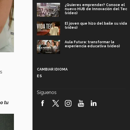
¿Quieres emprender? Conoce el
nuevo HUB de Innovación del Tec
(video)
El joven que hizo del baile su vida
(video)
Aula Futura: transformar la
experiencia educativa (video)
Más que un festival cultural: así es
la magia de VIBRART 2026 (video)
CAMBIAR IDIOMA
ás
ES
Javier Guzmán: investigación con
impacto social (video)
Síguenos
¡México, en el top del mundial de
robótica FIRST 2026! (video)
o tu
Vida Tec: Pasión, disciplina y
básquetbol, con Gael Adame
(video)