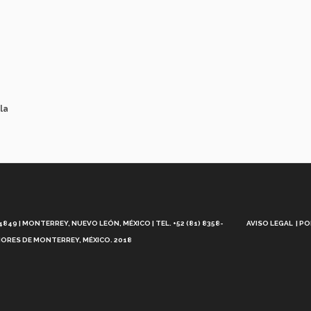
la
Aviso
Legal
49 | MONTERREY, NUEVO LEÓN, MÉXICO | TEL. +52 (81) 8358-
AVISO LEGAL
PO
ORES DE MONTERREY, MÉXICO. 2018