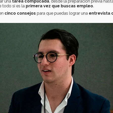
tar una
tarea complicada
, desde la preparación previa hasta
e todo si es la
primera vez que buscas empleo
.
ten
cinco
consejos
para que puedas lograr una
entrevista 