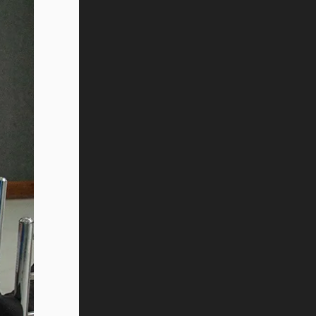
¿Cómo es el Modelo Educativo
Tec? (video)
Vida Tec: Feminismo e Inteligencia
Artificial, Paola Ricaurte (video)