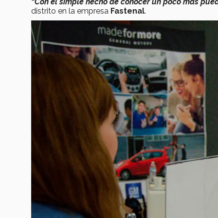
“Con el simple hecho de conocer un poco más pued
distrito en la empresa
Fastenal
.