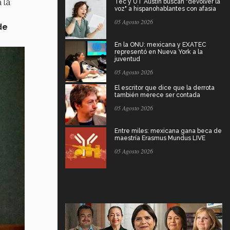
 la
Tec y UT Austin buscan "devolver la
voz" a hispanohablantes con afasia
05 Agosto 2026
de
En la ONU: mexicana y EXATEC
representó en Nueva York a la
juventud
05 Agosto 2026
El escritor que dice que la derrota
también merece ser contada
05 Agosto 2026
Entre miles: mexicana gana beca de
maestría Erasmus Mundus LIVE
05 Agosto 2026