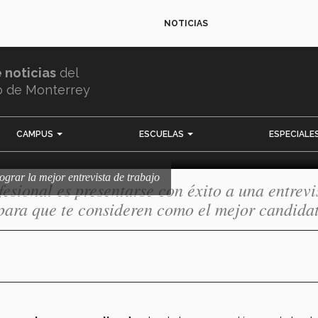
NOTICIAS
en cómo lograr la
e noticias
del
 de trabajo
o de Monterrey
CAMPUS
ESCUELAS
ESPECIALE
ograr la mejor entrevista de trabajo
fesional es presentarse con éxito a una entrevi
para que te consideren como el mejor candidat