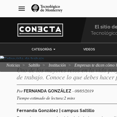
Pasar
navegación
menu
al
principal
Empresas te dic
contenido
principal
El sitio d
mejor entrevista
Tecnológic
Menu
CATEGORÍAS
VIDEOS
Comunidad
Noticias
Saltillo
Institución
Empresas te dicen cómo l
Uno de los mayores retos en la vida pro
de trabajo. Conoce lo que debes hacer 
Por
- 08/05/2019
FERNANDA GONZÁLEZ
Tiempo estimado de lectura:2 mins
Fernanda González | campus Saltillo