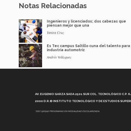
Notas Relacionadas
Ingenieros y licenciados; dos cabezas que
piensan mejor que una
Yanira Cruz
Es Tec campus Saltillo cuna del talento para 
industria automotriz
Andrés Velázquez
AV. EUGENIO GARZA SADA 2501 SUR COL. TECNOLÓGICO C.P. 648
2000 D.R.© INSTITUTO TECNOLÓGICO Y DE ESTUDIOS SUPERI
*DEC-520912 PROGRAMAS EN MODALIDAD ESCOLARIZADA.