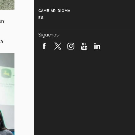
Más que un festival cultural: así es
la magia de VIBRART 2026 (video)
CAMBIAR IDIOMA
ES
un
Javier Guzmán: investigación con
impacto social (video)
Síguenos
¡México, en el top del mundial de
ra
robótica FIRST 2026! (video)
Vida Tec: Pasión, disciplina y
básquetbol, con Gael Adame
(video)
¿Cómo es el Modelo Educativo
Tec? (video)
Vida Tec: Feminismo e Inteligencia
Artificial, Paola Ricaurte (video)