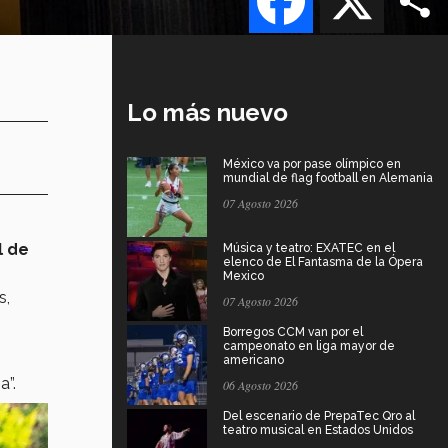
Lo más nuevo
México va por pase olímpico en
mundial de flag football en Alemania
07 Agosto 2026
l de
Música y teatro: EXATEC en el
elenco de El Fantasma de la Ópera
Mexico
s,
07 Agosto 2026
Borregos CCM van por el
campeonato en liga mayor de
americano
a”.
06 Agosto 2026
Del escenario de PrepaTec Qro al
teatro musical en Estados Unidos