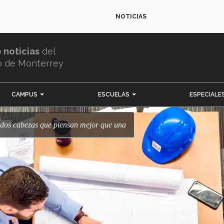
NOTICIAS
e noticias
del
o de Monterrey
CAMPUS
ESCUELAS
ESPECIALE
; dos cabezas que piensan mejor que una