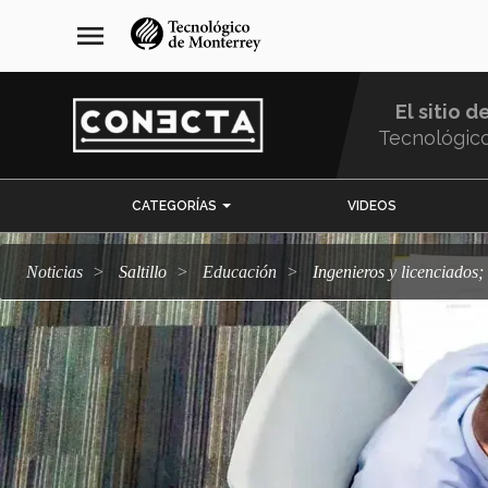
Pasar
navegación
menu
al
principal
contenido
principal
El sitio d
Tecnológic
Menu
CATEGORÍAS
VIDEOS
Comunidad
Noticias
Saltillo
Educación
Ingenieros y licenciados