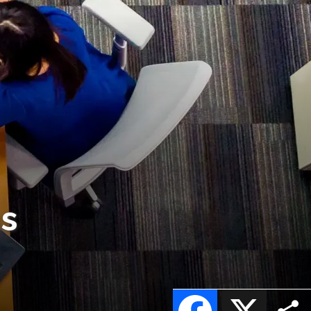
as
Facebook
X