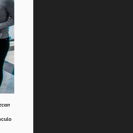
ezcan
nculo