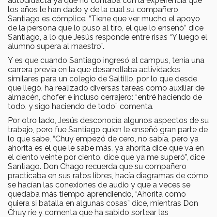
autodidacta ya que no contaba con la experiencia que
los años le han dado y de la cual su compañero
Santiago es cómplice. “Tiene que ver mucho el apoyo
de la persona que lo puso al tiro, el que lo enseñó” dice
Santiago, a lo que Jesús responde entre risas “Y luego el
alumno supera al maestro”.
Y es que cuando Santiago ingresó al campus, tenía una
carrera previa en la que desarrollaba actividades
similares para un colegio de Saltillo, por lo que desde
que llegó, ha realizado diversas tareas como auxiliar de
almacén, chofer e incluso cerrajero: “entré haciendo de
todo, y sigo haciendo de todo” comenta.
Por otro lado, Jesús desconocía algunos aspectos de su
trabajo, pero fue Santiago quien le enseñó gran parte de
lo que sabe, “Chuy empezó de cero, no sabía, pero ya
ahorita es el que le sabe más, ya ahorita dice que va en
el ciento veinte por ciento, dice que ya me superó”, dice
Santiago. Don Chago recuerda que su compañero
practicaba en sus ratos libres, hacía diagramas de cómo
se hacían las conexiones de audio y que a veces se
quedaba más tiempo aprendiendo, “Ahorita como
quiera si batalla en algunas cosas” dice, mientras Don
Chuy ríe y comenta que ha sabido sortear las