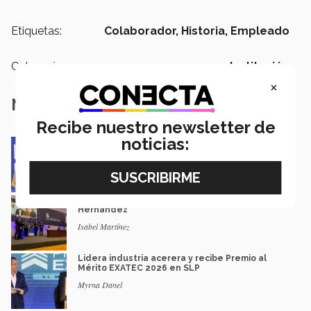
Etiquetas:
Colaborador,
Historia,
Empleado
Categoría:
Institución
×
Notas Relacionadas
Recibe nuestro newsletter de
noticias:
Impacto y legado: Marcela Velasco, ganadora
del Premio Mérito EXATEC
Guillermo Solorio
Docencia con propósito: la historia de Debbie
Hernández
Isabel Martínez
Lidera industria acerera y recibe Premio al
Mérito EXATEC 2026 en SLP
Myrna Danel