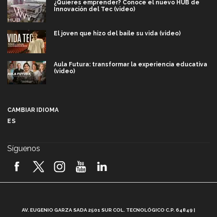
¿Quieres emprender? Conoce el nuevo HUB de
Innovación del Tec (video)
El joven que hizo del baile su vida (video)
Aula Futura: transformar la experiencia educativa
(video)
Más que un festival cultural: así es la magia de
VIBRART 2026 (video)
CAMBIAR IDIOMA
ES
Javier Guzmán: investigación con impacto social
(video)
Síguenos
¡México, en el top del mundial de robótica FIRST
2026! (video)
Vida Tec: Pasión, disciplina y básquetbol, con Gael
Adame (video)
A
AV. EUGENIO GARZA SADA 2501 SUR COL. TECNOLÓGICO C.P. 64849 |
L