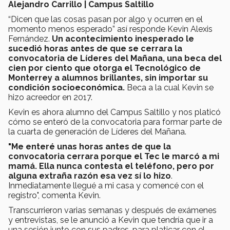
Alejandro Carrillo | Campus Saltillo
“Dicen que las cosas pasan por algo y ocurren en el
momento menos esperado” así responde Kevin Alexis
Fernández.
Un acontecimiento inesperado le
sucedió horas antes de que se cerrara la
convocatoria de Líderes del Mañana, una beca del
cien por ciento que otorga el Tecnológico de
Monterrey a alumnos brillantes, sin importar su
condición socioeconómica.
Beca a la cual Kevin se
hizo acreedor en 2017.
Kevin es ahora alumno del Campus Saltillo y nos platicó
cómo se enteró de la convocatoria para formar parte de
la cuarta de generación de Líderes del Mañana.
"Me enteré unas horas antes de que la
convocatoria cerrara porque el Tec le marcó a mi
mamá. Ella nunca contesta el teléfono, pero por
alguna extraña razón esa vez sí lo hizo
.
Inmediatamente llegué a mi casa y comencé con el
registro", comenta Kevin.
Transcurrieron varias semanas y después de exámenes
y entrevistas, se le anunció a Kevin que tendría que ir a
una sesión junto con sus padres, para platicar con el