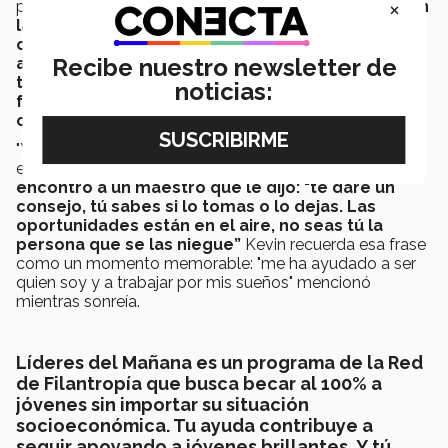
×
previo a la Beca Líderes del Mañana.
Kevin no creía en
la frase que dice que las cosas pasan por algo y
ocurren en el momento menos esperado, pero
Recibe nuestro newsletter de
aquella vez cuando su madre contestó el
teléfono, y de nueva cuenta cuando su profesor
noticias:
fue de apoyo en su ensayo, la creencia de Kevin
cambió.
"Yo de verdad no sabía qué decir o qué escribir en el
ensayo, estaba en blanco".
En las oficinas Kevin
encontró a un maestro que le dijo: "te daré un
consejo, tú sabes si lo tomas o lo dejas. Las
oportunidades están en el aire, no seas tú la
persona que se las niegue”
Kevin recuerda esa frase
como un momento memorable: "me ha ayudado a ser
quien soy y a trabajar por mis sueños" mencionó
mientras sonreía.
Líderes del Mañana es un programa de la Red
de Filantropía que busca becar al 100% a
jóvenes sin importar su situación
socioeconómica. Tu ayuda contribuye a
seguir apoyando a jóvenes brillantes. Y tú,