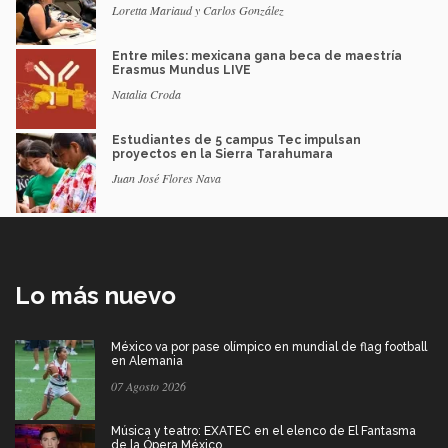
Loretta Mariaud y Carlos González
Entre miles: mexicana gana beca de maestría
Erasmus Mundus LIVE
Natalia Croda
Estudiantes de 5 campus Tec impulsan
proyectos en la Sierra Tarahumara
Juan José Flores Nava
Lo más nuevo
México va por pase olímpico en mundial de flag football
en Alemania
07 Agosto 2026
Música y teatro: EXATEC en el elenco de El Fantasma
de la Ópera México