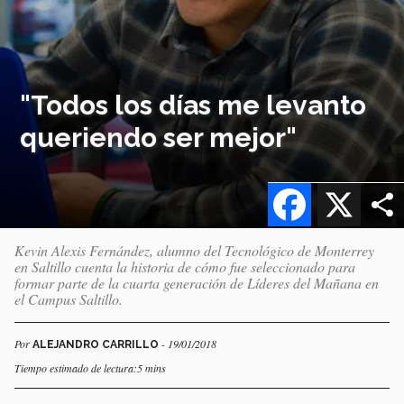
"Todos los días me levanto
queriendo ser mejor"
Facebook
X
Kevin Alexis Fernández, alumno del Tecnológico de Monterrey
en Saltillo cuenta la historia de cómo fue seleccionado para
formar parte de la cuarta generación de Líderes del Mañana en
el Campus Saltillo.
Por
- 19/01/2018
ALEJANDRO CARRILLO
Tiempo estimado de lectura:5 mins