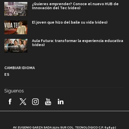
¿Quieres emprender? Conoce el nuevo HUB de
Innovación del Tec (video)
El joven que hizo del baile su vida (video)
Aula Futura: transformar la experiencia educativa
(video)
Más que un festival cultural: así es la magia de
VIBRART 2026 (video)
CAMBIAR IDIOMA
ES
Javier Guzmán: investigación con impacto social
(video)
Síguenos
¡México, en el top del mundial de robótica FIRST
2026! (video)
Vida Tec: Pasión, disciplina y básquetbol, con Gael
Adame (video)
A
AV. EUGENIO GARZA SADA 2501 SUR COL. TECNOLÓGICO C.P. 64849 |