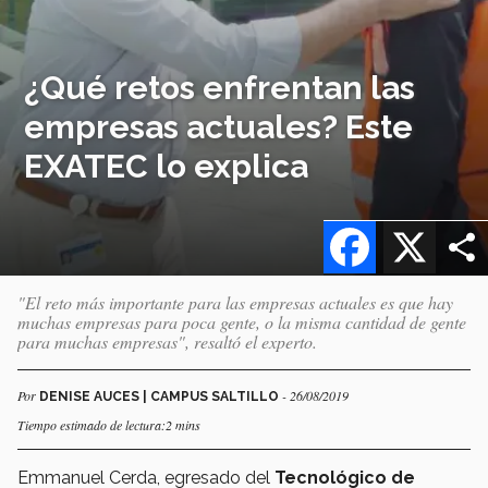
¿Qué retos enfrentan las
empresas actuales? Este
EXATEC lo explica
Facebook
X
"El reto más importante para las empresas actuales es que hay
muchas empresas para poca gente, o la misma cantidad de gente
para muchas empresas", resaltó el experto.
Por
- 26/08/2019
DENISE AUCES | CAMPUS SALTILLO
Tiempo estimado de lectura:2 mins
Emmanuel Cerda, egresado del
Tecnológico de