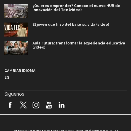
¿Quieres emprender? Conoce el nuevo HUB de
Innovación del Tec (video)
El joven que hizo del baile su vida (video)
Aula Futura: transformar la experiencia educativa
(video)
Más que un festival cultural: así es la magia de
VIBRART 2026 (video)
CAMBIAR IDIOMA
ES
Javier Guzmán: investigación con impacto social
(video)
Síguenos
¡México, en el top del mundial de robótica FIRST
2026! (video)
Vida Tec: Pasión, disciplina y básquetbol, con Gael
Adame (video)
A