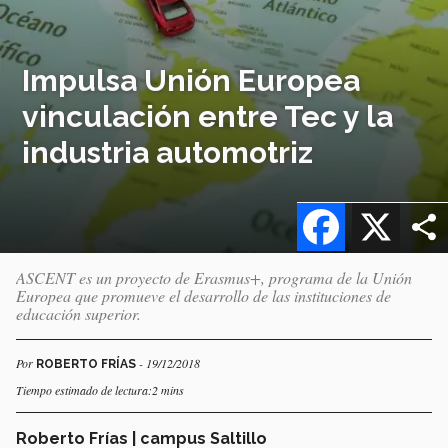
Impulsa Unión Europea
vinculación entre Tec y la
industria automotriz
Facebook
X
ASCENT es un proyecto de Erasmus+, programa de la Unión
Europea que promueve el desarrollo de las instituciones de
educación superior.
Por
- 19/12/2018
ROBERTO FRÍAS
Tiempo estimado de lectura:2 mins
Roberto Frías | campus Saltillo