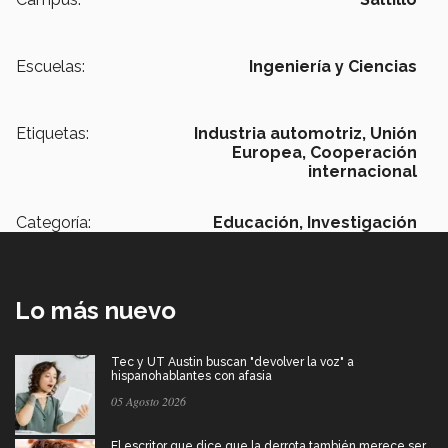
Escuelas:
Ingeniería y Ciencias
Etiquetas:
Industria automotriz,
Unión
Europea,
Cooperación
internacional
Categoría:
Educación,
Investigación
Lo más nuevo
Tec y UT Austin buscan "devolver la voz" a
hispanohablantes con afasia
05 Agosto 2026
El escritor que dice que la derrota también merece ser