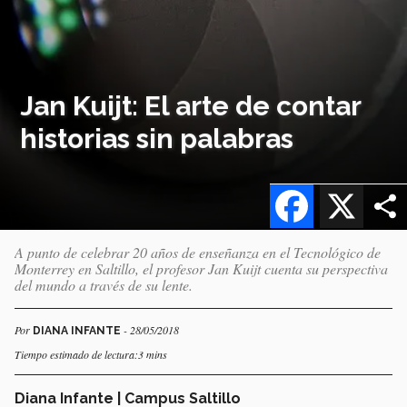
Jan Kuijt: El arte de contar
historias sin palabras
Facebook
X
A punto de celebrar 20 años de enseñanza en el Tecnológico de
Monterrey en Saltillo, el profesor Jan Kuijt cuenta su perspectiva
del mundo a través de su lente.
Por
- 28/05/2018
DIANA INFANTE
Tiempo estimado de lectura:3 mins
Diana Infante | Campus Saltillo