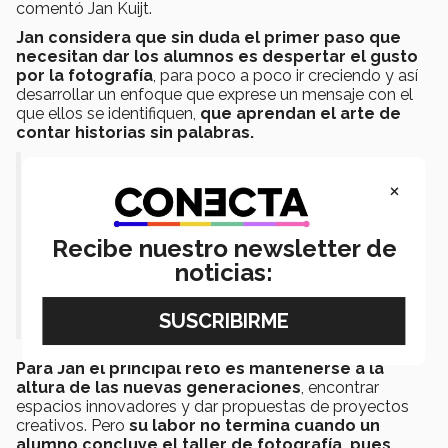
comentó Jan Kuijt.
Jan considera que sin duda el primer paso que
necesitan dar los alumnos es despertar el gusto
por la fotografía
, para poco a poco ir creciendo y así
desarrollar un enfoque que exprese un mensaje con el
que ellos se identifiquen,
que aprendan el arte de
contar historias sin palabras.
“Es un aprendizaje integral, perfeccionan su
×
técnica y entendimiento de la fotografía,
pero también crecen personalmente,
Recibe nuestro newsletter de
fortalecen su autoestima, cada alumno en
el taller es diferente y es parte de lo que
noticias:
enriquece el ambiente de aprendizaje” -Jan
Kuijt.
Para Jan el principal reto es mantenerse a la
altura de las nuevas generaciones
, encontrar
espacios innovadores y dar propuestas de proyectos
creativos. Pero
su labor no termina cuando un
alumno concluye el taller de fotografía, pues