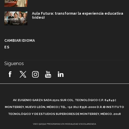
Aula Futura: transformar la experiencia educativa
(video)
Más que un festival cultural: así es la magia de
VIBRART 2026 (video)
CAMBIAR IDIOMA
ES
Javier Guzmán: investigación con impacto social
(video)
Síguenos
¡México, en el top del mundial de robótica FIRST
2026! (video)
Vida Tec: Pasión, disciplina y básquetbol, con Gael
Adame (video)
A
AV. EUGENIO GARZA SADA 2501 SUR COL. TECNOLÓGICO C.P. 64849 |
L
¿Cómo es el Modelo Educativo Tec? (video)
MONTERREY, NUEVO LEÓN, MÉXICO | TEL. +52 (81) 8358-2000 D.R.© INSTITUTO
TECNOLÓGICO Y DE ESTUDIOS SUPERIORES DE MONTERREY, MÉXICO. 2018
Vida Tec: Feminismo e Inteligencia Artificial, Paola
*DEC-520912 PROGRAMAS EN MODALIDAD ESCOLARIZADA.
Ricaurte (video)