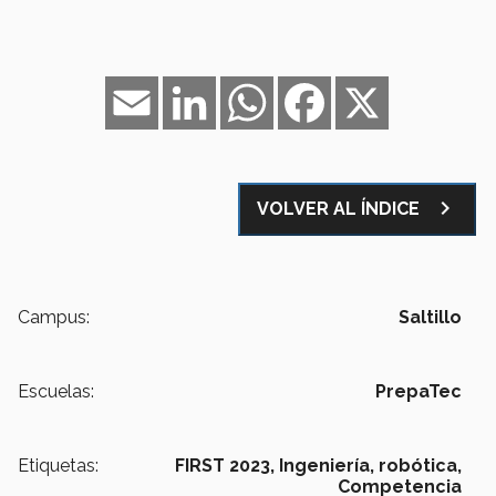
Email
LinkedIn
WhatsApp
Facebook
X
navigate_next
VOLVER AL ÍNDICE
Campus:
Saltillo
Escuelas:
PrepaTec
Etiquetas:
FIRST 2023,
Ingeniería,
robótica,
Competencia