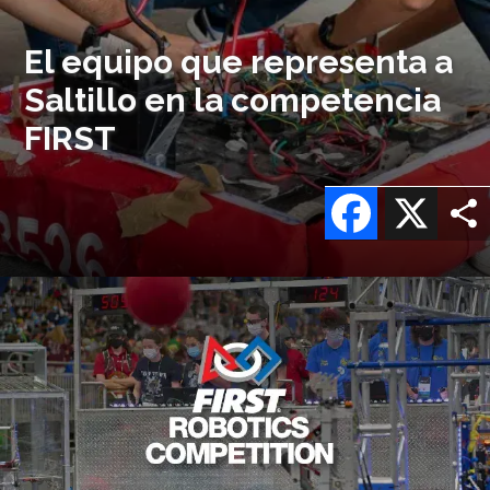
El equipo que representa a
Saltillo en la competencia
FIRST
Facebook
X
Imagen
o
logo