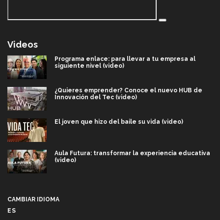
Videos
Programa enlace: para llevar a tu empresa al
siguiente nivel (video)
¿Quieres emprender? Conoce el nuevo HUB de
Innovación del Tec (video)
El joven que hizo del baile su vida (video)
Aula Futura: transformar la experiencia educativa
(video)
Más que un festival cultural: así es la magia de
VIBRART 2026 (video)
CAMBIAR IDIOMA
ES
Javier Guzmán: investigación con impacto social