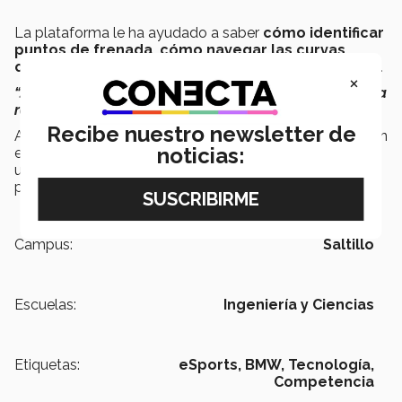
La plataforma le ha ayudado a saber
cómo identificar
puntos de frenada, cómo navegar las curvas,
cómo fabricar un ritmo de vuelta
, entre otras cosas.
×
“Juntando todas estas habilidades obtienes una vuelta
rápida y con tiempos bajos”
, destacó.
Recibe nuestro newsletter de
Además de participar en el torneo internacional, también
noticias:
está compitiendo en la
Liga Mexicana de Simracing
,
un campeonato nacional que es una extensión de la
plataforma.
Campus:
Saltillo
Escuelas:
Ingeniería y Ciencias
Etiquetas:
eSports,
BMW,
Tecnología,
Competencia