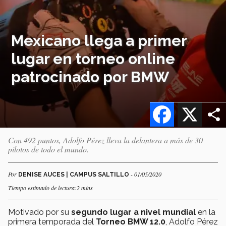
Mexicano llega a primer
lugar en torneo online
patrocinado por BMW
Facebook
X
Con 492 puntos, Adolfo Pérez lleva la delantera a más de 30
pilotos de todo el mundo.
Por
- 01/05/2020
DENISE AUCES | CAMPUS SALTILLO
Tiempo estimado de lectura:2 mins
Motivado por su
segundo lugar a nivel mundial
en la
primera temporada del
Torneo BMW 12.0
, Adolfo Pérez