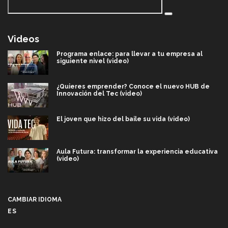
Videos
Programa enlace: para llevar a tu empresa al
siguiente nivel (video)
¿Quieres emprender? Conoce el nuevo HUB de
Innovación del Tec (video)
El joven que hizo del baile su vida (video)
Aula Futura: transformar la experiencia educativa
(video)
Más que un festival cultural: así es la magia de
VIBRART 2026 (video)
CAMBIAR IDIOMA
ES
Javier Guzmán: investigación con impacto social
(video)