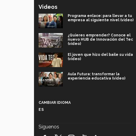
Videos
Programa enlace: para llevar a tu
empresa al siguiente nivel (video)
¿Quieres emprender? Conoce el
nuevo HUB de Innovación del Tec
(video)
El joven que hizo del baile su vida
(video)
Aula Futura: transformar la
experiencia educativa (video)
Más que un festival cultural: así es
la magia de VIBRART 2026 (video)
CAMBIAR IDIOMA
ES
Javier Guzmán: investigación con
impacto social (video)
Síguenos
¡México, en el top del mundial de