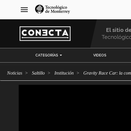
Pasar
navegación
menu
al
principal
contenido
principal
El sitio d
Tecnológic
Menu
CATEGORÍAS
VIDEOS
Comunidad
Noticias
Saltillo
Institución
Gravity Race Car: la co