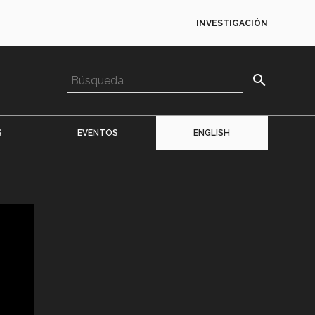
INVESTIGACIÓN
search
S
EVENTOS
ENGLISH