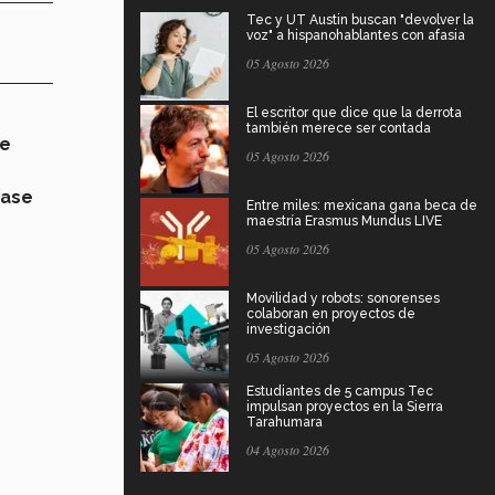
Tec y UT Austin buscan "devolver la
voz" a hispanohablantes con afasia
05 Agosto 2026
El escritor que dice que la derrota
también merece ser contada
de
05 Agosto 2026
base
Entre miles: mexicana gana beca de
maestría Erasmus Mundus LIVE
05 Agosto 2026
Movilidad y robots: sonorenses
colaboran en proyectos de
investigación
05 Agosto 2026
Estudiantes de 5 campus Tec
impulsan proyectos en la Sierra
Tarahumara
04 Agosto 2026